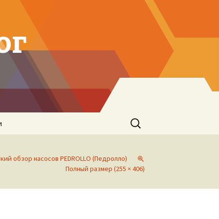
ог
Найти:
и
кий обзор насосов PEDROLLO (Педролло)
Полный размер (255 × 406)