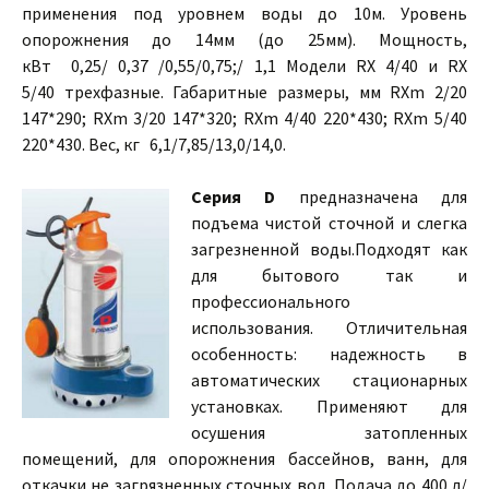
применения под уровнем воды до 10м. Уровень
опорожнения до 14мм (до 25мм). Мощность,
кВт 0,25/ 0,37 /0,55/0,75;/ 1,1 Модели RX 4/40 и RX
5/40 трехфазные. Габаритные размеры, мм RXm 2/20
147*290; RXm 3/20 147*320; RXm 4/40 220*430; RXm 5/40
220*430. Вес, кг 6,1/7,85/13,0/14,0.
Серия D
предназначена для
подъема чистой сточной и слегка
загрезненной воды.Подходят как
для бытового так и
профессионального
использования. Отличительная
особенность: надежность в
автоматических стационарных
установках. Применяют для
осушения затопленных
помещений, для опорожнения бассейнов, ванн, для
откачки не загрязненных сточных вод. Подача до 400 л/