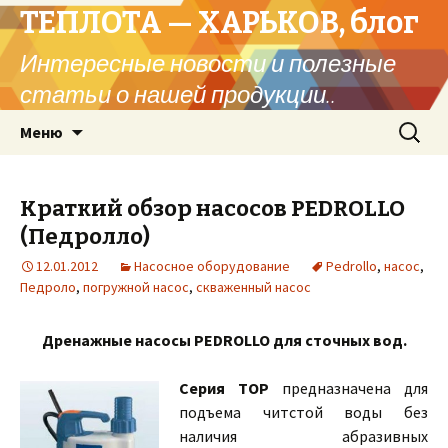
ТЕПЛОТА — ХАРЬКОВ, блог
Интересные новости и полезные
статьи о нашей продукции..
Перейти
Найти:
Меню
к
содержимому
Краткий обзор насосов PEDROLLO
(Педролло)
12.01.2012
Насосное оборудование
Pedrollo
,
насос
,
Педроло
,
погружной насос
,
скваженный насос
Дренажные насосы PEDROLLO для сточных вод.
Серия ТОР
предназначена для
подъема читстой воды без
наличия абразивных