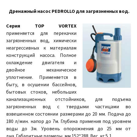
Дренажный насос PEDROLLO для загрязненных вод.
Серия TOP VORTEX
применяется для перекачки
загрязненных вод, химически
неагрессивных к материалам
конструкций насоса. Полное
охлаждение двигателя и
двойное механическое
уплотнение. Применяется в
быту, в осушении бассейнов,
бытовых стоков, небольших
канализационных отстойников, для подъема
загрязненных вод с твердыми частицами во
взвешенном состоянии размерами до 20 мм. Подача до
180 л/мин. напор до 7м. Глубина примения под уровнем
воды до 3м. Уровень опорожнения до 25 мм от
дна. Габаритные размеры, мм 152*288. Вес, кг 5,1.