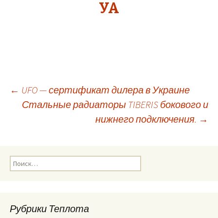
УА
←
UFO — сертификат дилера в Украине
Стальные радиаторы TIBERIS бокового и
Навигация
нижнего подключения.
→
по
Н
записям
а
й
т
и
Рубрики Теплота
: