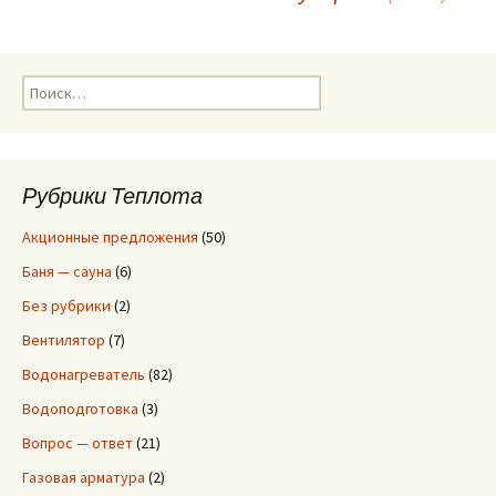
по
записям
Н
а
й
т
и
Рубрики Теплота
:
Акционные предложения
(50)
Баня — сауна
(6)
Без рубрики
(2)
Вентилятор
(7)
Водонагреватель
(82)
Водоподготовка
(3)
Вопрос — ответ
(21)
Газовая арматура
(2)