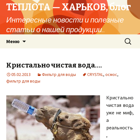
ТЕПЛОТА — ХАРЬКОВ, блог
Интересные новости и полезные
статьи о нашей продукции..
Перейти
Найти:
Меню
к
содержимому
Кристально чистая вода….
05.02.2013
Фильтр для воды
CRYSTAL
,
осмос
,
фильтр для воды
Кристально
чистая вода
уже не миф,
а
реальность
,