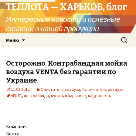
ТЕПЛОТА — ХАРЬКОВ, блог
Интересные новости и полезные
статьи о нашей продукции..
Перейти
Найти:
Меню
к
содержимому
Осторожно. Контрабандная мойка
воздуха VENTA без гарантии по
Украине.
11.02.2012
Очиститель воздуха
,
Увлажнитель воздуха
VENTA
,
контрабанда
,
купить в Харькове
,
надежность
Компания
Вента-