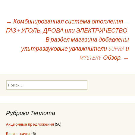
←
Комбинированная система отопления —
ГАЗ + УГОЛЬ, ДРОВА или ЭЛЕКТРИЧЕСТВО
Навигация
В раздел магазина добавлены
ультразвуковые увлажнители SUPRA и
по
MYSTERY. Обзор.
→
записям
Н
а
й
т
и
Рубрики Теплота
:
Акционные предложения
(50)
Баня — сауна
(6)