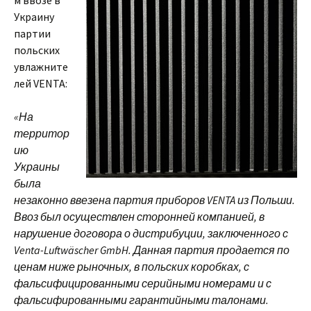
м ввозе в
Украину
партии
польских
увлажните
лей VENTA:
«На
территор
ию
Украины
была
незаконно ввезена партия приборов VENTA из Польши.
Ввоз был осуществлен сторонней компанией, в
нарушение договора о дистрибуции, заключенного с
Venta-Luftwäscher GmbH. Данная партия продается по
ценам ниже рыночных, в польских коробках, с
фальсифицированными серийными номерами и с
фальсифированными гарантийными талонами.