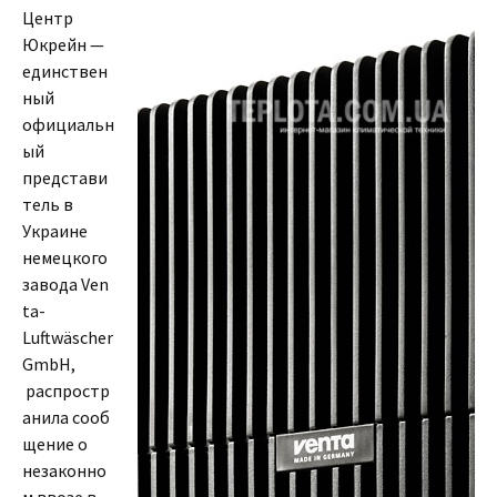
Центр
Юкрейн —
единствен
ный
официальн
ый
представи
тель в
Украине
немецкого
завода Ven
ta-
Luftwäscher
GmbH,
распростр
анила сооб
щение о
незаконно