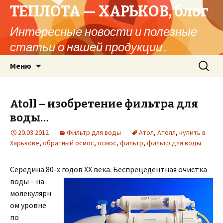
ТЕПЛОТА — ХАРЬКОВ, блог
Интересные новости и полезные
статьи о нашей продукции..
Перейти
Найти:
Меню
к
содержимому
Atoll – изобретение фильтра для
воды…
20.03.2012
Фильтр для воды
Атол
,
Атолл
,
купить в
Харькове
,
обратный осмос
,
осмос
,
фильтр
,
фильтр для воды
Середина 80-х годов ХХ века.
Беспрецедентная очистка
воды – на
молекулярн
ом уровне
по