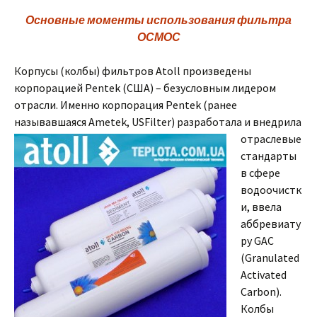
Основные моменты использования фильтра
ОСМОС
Корпусы (колбы) фильтров Atoll произведены
корпорацией Pentek (США) – безусловным лидером
отрасли. Именно корпорация Pentek (ранее
называвшаяся Ametek,
USFilter) разработала и внедрила
отраслевые
стандарты
в сфере
водоочистк
и, ввела
аббревиату
ру GAC
(Granulated
Activated
Carbon).
Колбы