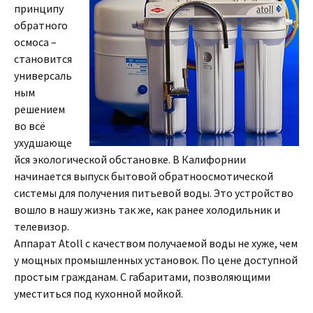
принципу
обратного
осмоса –
становится
универсаль
ным
решением
во всё
ухудшающе
йся экологической обстановке. В Калифорнии
начинается выпуск бытовой обратноосмотической
системы для получения питьевой воды. Это устройство
вошло в нашу жизнь так же, как ранее холодильник и
телевизор.
Аппарат Atoll с качеством получаемой воды не хуже, чем
у мощных промышленных установок. По цене доступной
простым гражданам. С габаритами, позволяющими
уместиться под кухонной мойкой.