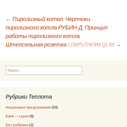
←
Пиролизный котел. Чертежи
пиролизного котла РУБИН-Д. Принцип
Навигация
работы пиролизного котла.
Штепсельная розетка COMPUTHERM Q1 RX
→
по
записям
Н
а
й
т
и
Рубрики Теплота
:
Акционные предложения
(50)
Баня — сауна
(6)
Без рубрики
(2)