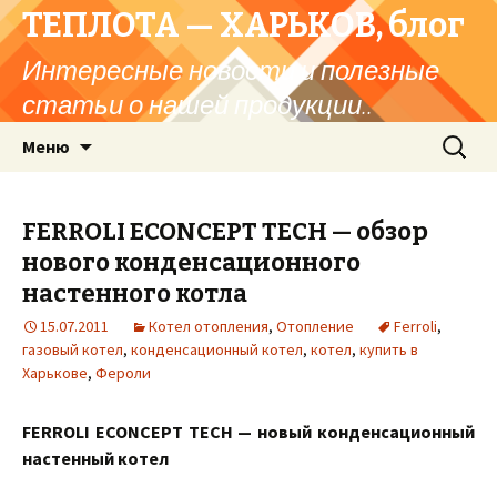
ТЕПЛОТА — ХАРЬКОВ, блог
Интересные новости и полезные
статьи о нашей продукции..
Перейти
Найти:
Меню
к
содержимому
FERROLI ECONCEPT TECH — обзор
нового конденсационного
настенного котла
15.07.2011
Котел отопления
,
Отопление
Ferroli
,
газовый котел
,
конденсационный котел
,
котел
,
купить в
Харькове
,
Фероли
FERROLI ECONCEPT TECH — новый конденсационный
настенный котел