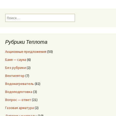
записям
Н
а
й
т
и
Рубрики Теплота
:
Акционные предложения
(50)
Баня — сауна
(6)
Без рубрики
(2)
Вентилятор
(7)
Водонагреватель
(82)
Водоподготовка
(3)
Вопрос — ответ
(21)
Газовая арматура
(2)
Дипломы и награды
(10)