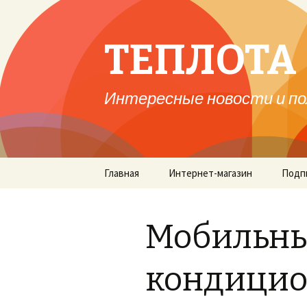
ТЕПЛОТА 
Интересные новости и по
Перейти
Главная
Интернет-магазин
Подп
к
содержимому
Мобильн
кондицио