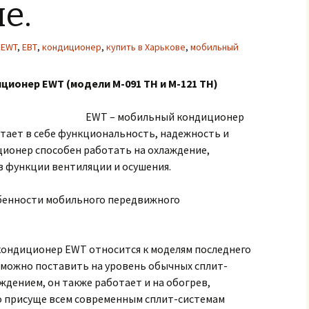
е.
EWT
,
ЕВТ
,
кондиционер
,
купить в Харькове
,
мобильный
ионер EWT (модели M-091 TH и M-121 TH)
EWT – мобильный кондиционер
етает в себе функциональность, надежность и
ионер способен работать на охлаждение,
в функции вентиляции и осушения.
енности мобильного передвижного
ондиционер EWT относится к моделям последнего
 можно поставить на уровень обычных сплит-
ждением, он также работает и на обогрев,
то присуще всем современным сплит-системам