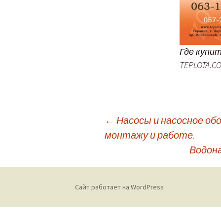
Где купи
TEPLOTA.C
←
Насосы и насосное об
монтажу и работе.
Навигация
Водон
по
Сайт работает на WordPress
записям