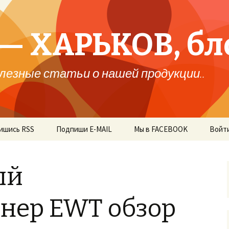
— ХАРЬКОВ, бл
лезные статьи о нашей продукции..
ишись RSS
Подпиши E-MAIL
Мы в FACEBOOK
Войт
ый
нер EWT обзор