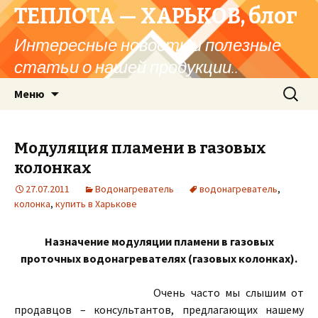
ТЕПЛОТА — ХАРЬКОВ, блог
Интересные новости и полезные
статьи о нашей продукции..
Перейти
Найти:
Меню
к
содержимому
Модуляция пламени в газовых
колонках
27.07.2011
Водонагреватель
водонагреватель
,
колонка
,
купить в Харькове
Назначение модуляции пламени в газовых
проточных водонагревателях (газовых колонках).
Очень часто мы слышим от
продавцов – консультантов, предлагающих нашему