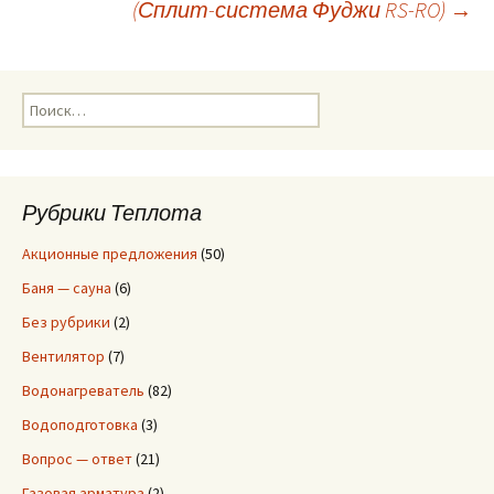
(Сплит-система Фуджи RS-RO)
→
по
записям
Н
а
й
т
и
Рубрики Теплота
:
Акционные предложения
(50)
Баня — сауна
(6)
Без рубрики
(2)
Вентилятор
(7)
Водонагреватель
(82)
Водоподготовка
(3)
Вопрос — ответ
(21)
Газовая арматура
(2)