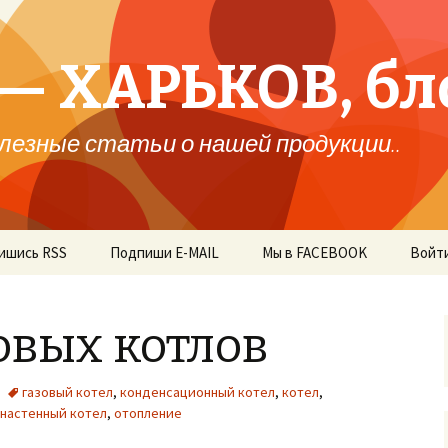
— ХАРЬКОВ, бл
лезные статьи о нашей продукции..
ишись RSS
Подпиши E-MAIL
Мы в FACEBOOK
Войт
овых котлов
газовый котел
,
конденсационный котел
,
котел
,
настенный котел
,
отопление