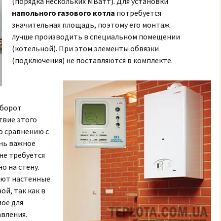
(порядка нескольких МВатт). Для установки
напольного газового котла
потребуется
значительная площадь, поэтому его монтаж
лучше производить в специальном помещении
(котельной). При этом элементы обвязки
(подключения) не поставляются в комплекте.
оборот
твие этого
о сравнению с
нь важное
не требуется
о на стену.
ают настенные
ой, так как в
мое для
авления.