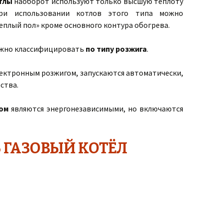
тлы
наоборот используют только высшую теплоту
при использовании котлов этого типа можно
еплый пол» кроме основного контура обогрева.
жно классифицировать
по типу розжига
.
ектронным розжигом, запускаются автоматически,
ства.
ом
являются энергонезависимыми, но включаются
 ГАЗОВЫЙ КОТЁЛ