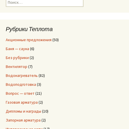
Н
а
й
т
и
Рубрики Теплота
:
Акционные предложения
(50)
Баня — сауна
(6)
Без рубрики
(2)
Вентилятор
(7)
Водонагреватель
(82)
Водоподготовка
(3)
Вопрос — ответ
(21)
Газовая арматура
(2)
Дипломы и награды
(10)
Запорная арматура
(2)
Интересное из сети
(17)