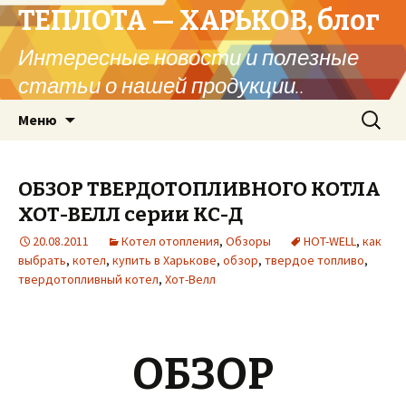
ТЕПЛОТА — ХАРЬКОВ, блог
Интересные новости и полезные
статьи о нашей продукции..
Перейти
Найти:
Меню
к
содержимому
ОБЗОР ТВЕРДОТОПЛИВНОГО КОТЛА
ХОТ-ВЕЛЛ серии КС-Д
20.08.2011
Котел отопления
,
Обзоры
HOT-WELL
,
как
выбрать
,
котел
,
купить в Харькове
,
обзор
,
твердое топливо
,
твердотопливный котел
,
Хот-Велл
ОБЗОР