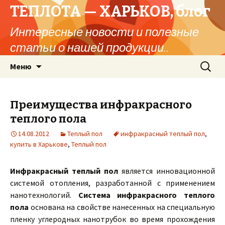
ТЕПЛОТА — ХАРЬКОВ, блог
Интересные новости и полезные
статьи о нашей продукции..
Перейти
Найти:
Меню
к
содержимому
Преимущества инфракрасного
теплого пола
14.08.2012
Теплый пол
инфракрасный теплый пол
,
купить в Харькове
,
Теплый пол
Инфракрасный теплый пол
является инновационной
системой отопления, разработанной с применением
нанотехнологий.
Система инфракрасного теплого
пола
основана на свойстве нанесенных на специальную
пленку углеродных нанотрубок во время прохождения