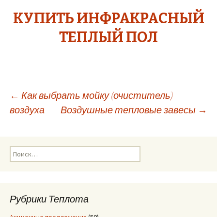
КУПИТЬ ИНФРАКРАСНЫЙ
ТЕПЛЫЙ ПОЛ
←
Как выбрать мойку (очиститель)
воздуха
Воздушные тепловые завесы
→
Навигация
по
Н
а
записям
й
т
и
Рубрики Теплота
: