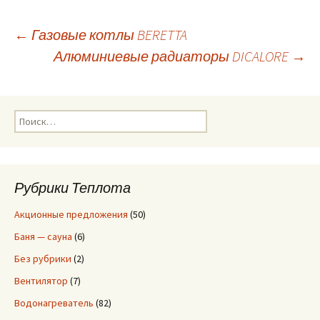
←
Газовые котлы BERETTA
Алюминиевые радиаторы DICALORE
→
Навигация
по
Н
а
записям
й
т
и
Рубрики Теплота
:
Акционные предложения
(50)
Баня — сауна
(6)
Без рубрики
(2)
Вентилятор
(7)
Водонагреватель
(82)