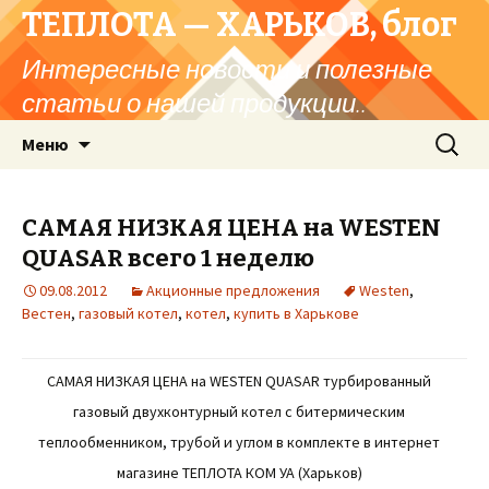
ТЕПЛОТА — ХАРЬКОВ, блог
Интересные новости и полезные
статьи о нашей продукции..
Перейти
Найти:
Меню
к
содержимому
САМАЯ НИЗКАЯ ЦЕНА на WESTEN
QUASAR всего 1 неделю
09.08.2012
Акционные предложения
Westen
,
Вестен
,
газовый котел
,
котел
,
купить в Харькове
САМАЯ НИЗКАЯ ЦЕНА на WESTEN QUASAR турбированный
газовый двухконтурный котел с битермическим
теплообменником, трубой и углом в комплекте в интернет
магазине ТЕПЛОТА КОМ УА (Харьков)