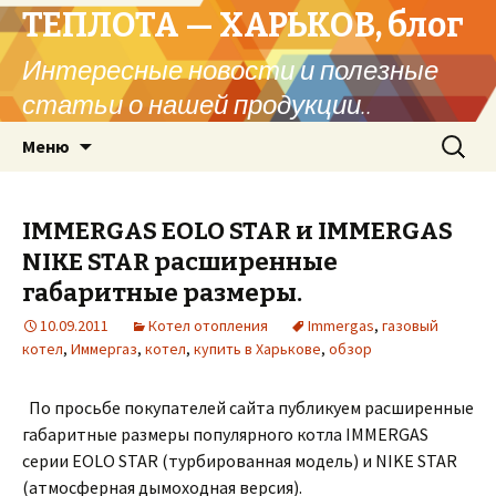
ТЕПЛОТА — ХАРЬКОВ, блог
Интересные новости и полезные
статьи о нашей продукции..
Перейти
Найти:
Меню
к
содержимому
IMMERGAS EOLO STAR и IMMERGAS
NIKE STAR расширенные
габаритные размеры.
10.09.2011
Котел отопления
Immergas
,
газовый
котел
,
Иммергаз
,
котел
,
купить в Харькове
,
обзор
По просьбе покупателей сайта публикуем расширенные
габаритные размеры популярного котла IMMERGAS
серии EOLO STAR (турбированная модель) и NIKE STAR
(атмосферная дымоходная версия).