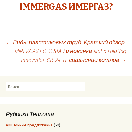
IMMERGAS ИМЕРГАЗ?
←
Виды пластиковых труб. Краткий обзор.
IMMERGAS EOLO STAR и новинка Alpha Heating
Навигация
Innovation CB-24-TF сравнение котлов
→
по
Н
записям
а
й
т
и
Рубрики Теплота
:
Акционные предложения
(50)