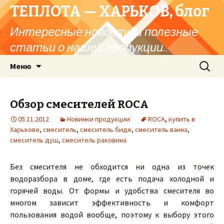
ТЕПЛОТА — ХАРЬКОВ, блог
Интересные новости и полезные
статьи о нашей продукции..
Перейти
Найти:
Меню
к
содержимому
Обзор смесителей ROCA
05.11.2012
Новинки продукции
ROCA
,
купить в
Харькове
,
смеситель
,
смеситель биде
,
смеситель ванна
,
смеситель душ
,
смеситель раковина
Без смесителя не обходится ни одна из точек
водоразбора в доме, где есть подача холодной и
горячей воды. От формы и удобства смесителя во
многом зависит эффективность и комфорт
пользования водой вообще, поэтому к выбору этого