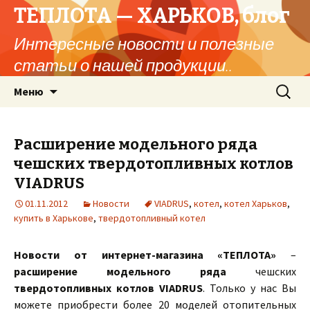
ТЕПЛОТА — ХАРЬКОВ, блог
Интересные новости и полезные
статьи о нашей продукции..
Перейти
Найти:
Меню
к
содержимому
Расширение модельного ряда
чешских твердотопливных котлов
VIADRUS
01.11.2012
Новости
VIADRUS
,
котел
,
котел Харьков
,
купить в Харькове
,
твердотопливный котел
Новости от интернет-магазина «ТЕПЛОТА»
–
расширение
модельного ряда
чешских
твердотопливных котлов VIADRUS
. Только у нас Вы
можете приобрести более 20 моделей отопительных