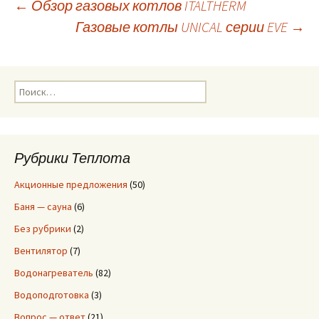
←
Обзор газовых котлов ITALTHERM
Газовые котлы UNICAL серии EVE
→
Навигация
по
Н
а
записям
й
т
и
Рубрики Теплота
:
Акционные предложения
(50)
Баня — сауна
(6)
Без рубрики
(2)
Вентилятор
(7)
Водонагреватель
(82)
Водоподготовка
(3)
Вопрос — ответ
(21)