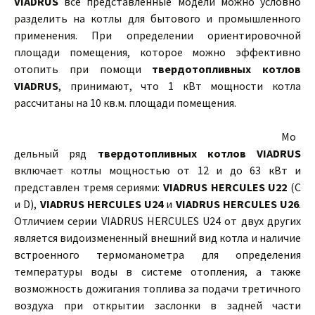
VIADRUS
все представленные модели можно условно
разделить на котлы для бытового и промышленного
применения. При определении ориентировочной
площади помещения, которое можно эффективно
отопить при помощи
твердотопливных котлов
VIADRUS
, принимают, что 1 кВт мощности котла
рассчитаны на 10 кв.м. площади помещения.
Мо
дельный ряд
твердотопливных котлов VIADRUS
включает котлы мощностью от 12 и до 63 кВт и
представлен тремя сериями:
VIADRUS НERCULES U22
(C
и D),
VIADRUS НERCULES
U24
и
VIADRUS НERCULES U26
.
Отличием серии VIADRUS НERCULES U24 от двух других
является видоизмененный внешний вид котла и наличие
встроенного термоманометра для определения
температуры воды в системе отопления, а также
возможность дожигания топлива за подачи третичного
воздуха при открытии заслонки в задней части