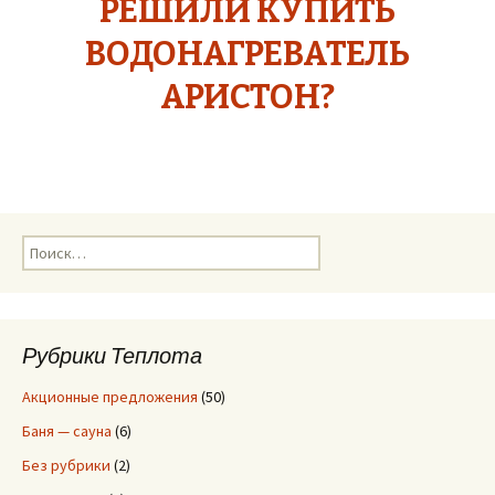
РЕШИЛИ КУПИТЬ
ВОДОНАГРЕВАТЕЛЬ
АРИСТОН?
Н
а
й
т
и
Рубрики Теплота
:
Акционные предложения
(50)
Баня — сауна
(6)
Без рубрики
(2)