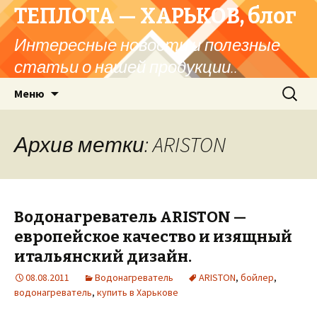
ТЕПЛОТА — ХАРЬКОВ, блог
Интересные новости и полезные
статьи о нашей продукции..
Перейти
Найти:
Меню
к
содержимому
Архив метки: ARISTON
Водонагреватель ARISTON —
европейское качество и изящный
итальянский дизайн.
08.08.2011
Водонагреватель
ARISTON
,
бойлер
,
водонагреватель
,
купить в Харькове