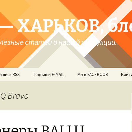
— ХАРЬКОВ, бл
лезные статьи о нашей продукции..
ишись RSS
Подпиши E-MAIL
Мы в FACEBOOK
Войт
Q Bravo
неры BALLU