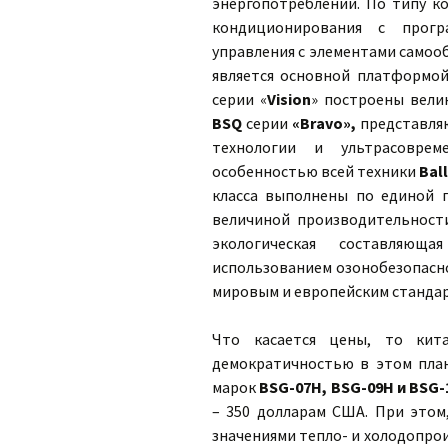
энергопотреблении. По типу к
кондиционирования с прогр
управления с элементами самооб
является основной платформо
серии «
Vision
» построены вели
BSQ
серии
«Bravo»,
представля
технологии и ультрасоврем
особенностью всей техники
Bal
класса выполнены по единой 
величиной производительности
экологическая составляющ
использованием озонобезопасн
мировым и европейским станда
Что касается цены, то кита
демократичностью в этом плане
марок
BSG-07H, BSG-09H и BSG-
– 350 долларам США. При этом
значениями тепло- и холодопрои