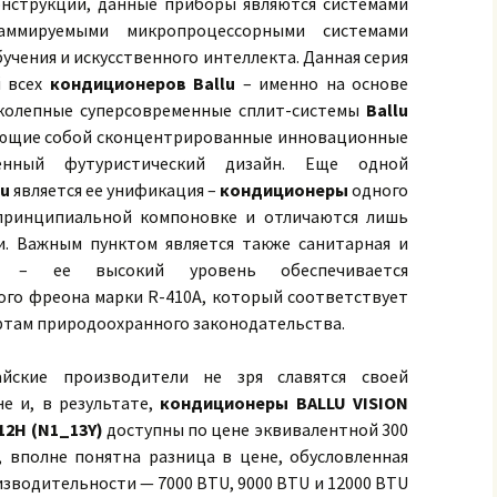
онструкции, данные приборы являются системами
аммируемыми микропроцессорными системами
учения и искусственного интеллекта. Данная серия
й всех
кондиционеров Ballu
– именно на основе
колепные суперсовременные сплит-системы
Ballu
ющие собой сконцентрированные инновационные
енный футуристический дизайн. Еще одной
lu
является ее унификация –
кондиционеры
одного
принципиальной компоновке и отличаются лишь
. Важным пунктом является также санитарная и
ая – ее высокий уровень обеспечивается
ого фреона марки R-410A, который соответствует
ртам природоохранного законодательства.
йские производители не зря славятся своей
 и, в результате,
кондиционеры BALLU VISION
12H
(N1_13Y)
доступны по цене эквивалентной 300
, вполне понятна разница в цене, обусловленная
зводительности — 7000 BTU, 9000 BTU и 12000 BTU