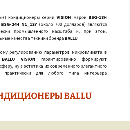
ные) кондиционеры серии
VISION
марок
BSG-18H
и
BSG-24H N1_13Y
(около 700 долларов) являются
чески промышленного масштаба и, при этом,
льные качества техники бренда
BALLU
.
лому регулированию параметров микроклимата в
 BALLU VISION
гарантированно формируют
еру, ну а эстетика их современного элегантного
т практически для любого типа интерьера
НДИЦИОНЕРЫ BALLU