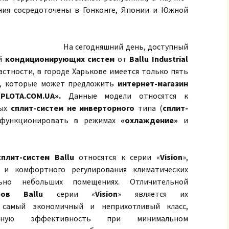
ния сосредоточены в Гонконге, Японии и Южной
На сегодняшний день, доступный
ей
кондиционирующих систем
от
Ballu Industrial
астности, в городе Харькове имеется только пять
, которые может предложить
интернет-магазин
PLOTA.COM.UA».
Данные модели относятся к
ных
сплит-систем не инверторного
типа (
сплит-
 функционировать в режимах
«охлаждение»
и
сплит-систем Ballu
относятся к серии «
Vision
»,
о и комфортного регулирования климатических
ьно небольших помещениях. Отличительной
ров Ballu
серии «
Vision
» является их
 самый экономичный и неприхотливый класс,
льную эффективность при минимальном