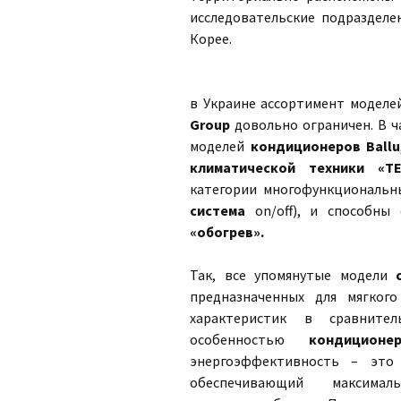
исследовательские подразделе
Корее.
в Украине ассортимент модел
Group
довольно ограничен. В ч
моделей
кондиционеров Ballu
климатической техники «TE
категории многофункциональ
система
on/off), и способны
«обогрев».
Так, все упомянутые модели
предназначенных для мягког
характеристик в сравнител
особенностью
кондиционе
энергоэффективность – это
обеспечивающий максима