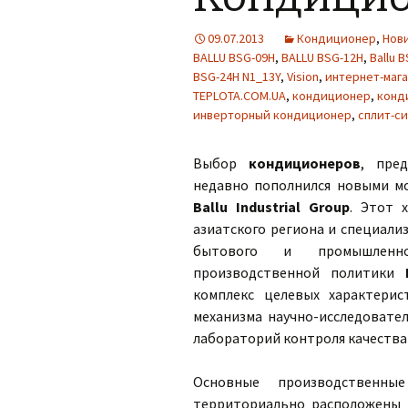
09.07.2013
Кондиционер
,
Нов
BALLU BSG-09H
,
BALLU BSG-12H
,
Ballu 
BSG-24H N1_13Y
,
Vision
,
интернет-мага
TEPLOTA.COM.UA
,
кондиционер
,
конд
инверторный кондиционер
,
сплит-си
Выбор
кондиционеров
, пре
недавно пополнился новыми мо
Ballu Industrial Group
. Этот 
азиатского региона и специали
бытового и промышленно
производственной политики
комплекс целевых характерис
механизма научно-исследовател
лабораторий контроля качества
Основные производственн
территориально расположены н