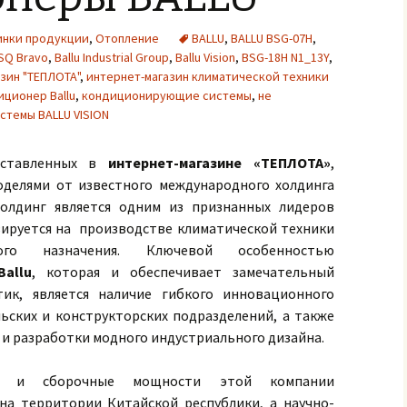
инки продукции
,
Отопление
BALLU
,
BALLU BSG-07H
,
BSQ Bravo
,
Ballu Industrial Group
,
Ballu Vision
,
BSG-18H N1_13Y
,
зин "ТЕПЛОТА"
,
интернет-магазин климатической техники
иционер Ballu
,
кондиционирующие системы
,
не
стемы BALLU VISION
дставленных в
интернет-магазине «ТЕПЛОТА»
,
делями от известного международного холдинга
холдинг является одним из признанных лидеров
зируется на производстве климатической техники
го назначения. Ключевой особенностью
Ballu
, которая и обеспечивает замечательный
тик, является наличие гибкого инновационного
ьских и конструкторских подразделений, а также
 и разработки модного индустриального дизайна.
ые и сборочные мощности этой компании
а территории Китайской республики, а научно-