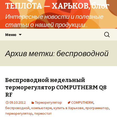
ТЕПЛОТА — ХАРЬКОВ, блог
Интересные новости и полезные
статьи о нашей продукции..
Перейти
Найти:
Меню
к
содержимому
Архив метки: беспроводной
Беспроводной недельный
терморегулятор COMPUTHERM Q8
RF
09.10.2012
Терморегулятор
COMPUTHERM
,
беспроводной
,
компьютерм
,
купить в Харькове
,
программатор
,
терморегулятор
,
термостат