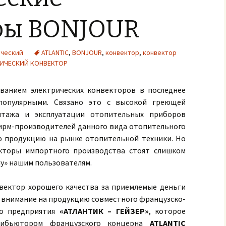
ры BONJOUR
ический
ATLANTIC
,
BONJOUR
,
конвектор
,
конвектор
ИЧЕСКИЙ КОНВЕКТОР
ванием электрических конвекторов в последнее
 популярными. Связано это с высокой греющей
нтажа и эксплуатации отопительных приборов
фирм-производителей данного вида отопительного
 продукцию на рынке отопительной техники. Но
екторы импортного производства стоят слишком
ну» нашим пользователям.
вектор хорошего качества за приемлемые деньги
ь внимание на продукцию совместного французско-
го предприятия
«АТЛАНТИК – ГЕЙЗЕР»
, которое
рибьютором французского концерна
ATLANTIC