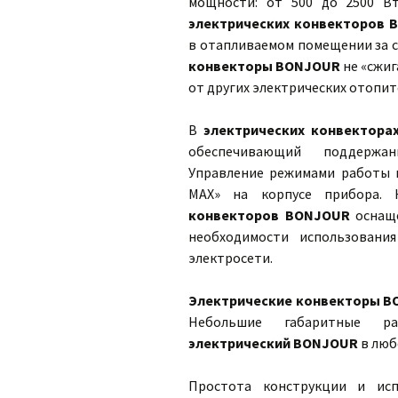
мощности: от 500 до 2500 В
электрических конвекторов 
в отапливаемом помещении за с
конвекторы BONJOUR
не «сжиг
от других электрических отопи
В
электрических конвектора
обеспечивающий поддержан
Управление режимами работы 
MAX» на корпусе прибора. 
конвекторов BONJOUR
оснаще
необходимости использовани
электросети.
Электрические конвекторы 
Небольшие габаритные р
электрический BONJOUR
в люб
Простота конструкции и исп