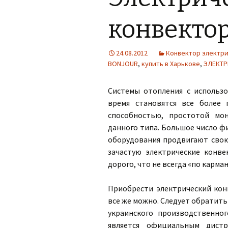
конвекто
24.08.2012
Конвектор электр
BONJOUR
,
купить в Харькове
,
ЭЛЕКТР
Системы отопления с использо
время становятся все более
способностью, простотой мо
данного типа. Большое число 
оборудования продвигают свою
зачастую электрические конв
дорого, что не всегда «по карма
Приобрести электрический кон
все же можно. Следует обратит
украинского производственно
является официальным дист