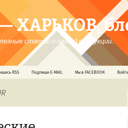
— ХАРЬКОВ, бл
лезные статьи о нашей продукции..
ишись RSS
Подпиши E-MAIL
Мы в FACEBOOK
Войт
UR
еские