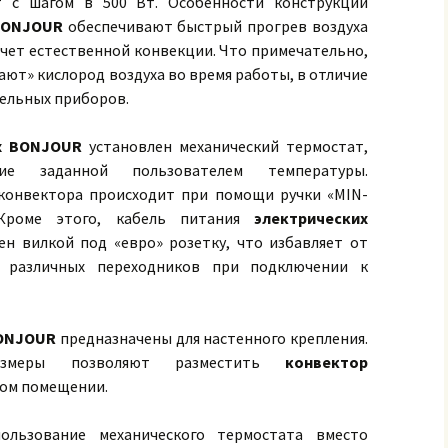
т с шагом в 500 Вт. Особенности конструкции
BONJOUR
обеспечивают быстрый прогрев воздуха
чет естественной конвекции. Что примечательно,
ают» кислород воздуха во время работы, в отличие
тельных приборов.
х BONJOUR
установлен механический термостат,
ие заданной пользователем температуры.
конвектора происходит при помощи ручки «MIN-
Кроме этого, кабель питания
электрических
н вилкой под «евро» розетку, что избавляет от
я различных переходников при подключении к
BONJOUR
предназначены для настенного крепления.
азмеры позволяют разместить
конвектор
ом помещении.
ользование механического термостата вместо