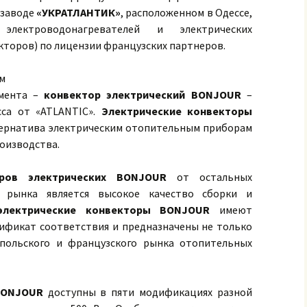
 заводе
«УКРАТЛАНТИК»
, расположенном в Одессе,
электроводонагревателей и электрических
торов) по лицензии французских партнеров.
ям
имента –
конвектор электрический BONJOUR
–
сса от «ATLANTIC».
Электрические конвекторы
тернатива электрическим отопительным приборам
роизводства.
оров электрических BONJOUR
от остальных
а рынка является высокое качество сборки и
электрические конвекторы BONJOUR
имеют
ификат соответствия и предназначены не только
 польского и французского рынка отопительных
BONJOUR
доступны в пяти модификациях разной