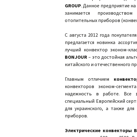
GROUP
. Данное предприятие на
занимается производством 
отопительных приборов (конвек
С августа 2012 года покупател
предлагается новинка ассорт
лучший конвектор эконом-кла
BONJOUR
– это достойная аль
китайского и отечественного п
Главным отличием
конвект
конвекторов эконом-сегмент
надежность в работе. Все
специальный Европейский серт
для украинского, а также для
приборов.
Электрические конвекторы 