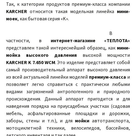
Так, к категории продуктов премиум-класса компании
KARCHER
относится такая модельная линейка
мини-
моек
, как бытовая серия «K».
В
частности, в
интернет-магазине «ТЕПЛОТА»
представлен такой интереснейший образец, как
мини-
мойка высокого давления
высокой мощности
KARCHER K 7.650 WCM
. Это изделие представляет собой
самый производительный аппарат высокого давления
из всей актуальной линейки моделей
премиум-класса
и
позволяет легко справиться с практически любыми
видами загрязнений антропогенного и природного
происхождения. Данный аппарат пригодится и для
наведения порядка на приусадебных участках (садовая
мебель, асфальтированные площадки и дорожки,
заборы, стены и т.п.), и для
мойки
автотранспорта,
мотоциклетной техники, велосипедов, бассейнов,
детского инвентаря и так далее.