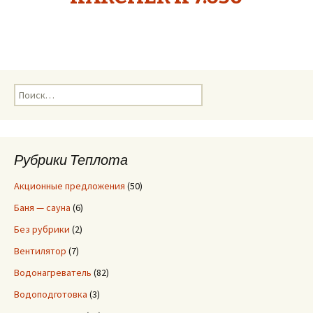
Н
а
й
т
и
Рубрики Теплота
:
Акционные предложения
(50)
Баня — сауна
(6)
Без рубрики
(2)
Вентилятор
(7)
Водонагреватель
(82)
Водоподготовка
(3)