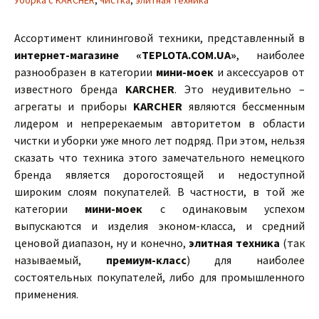
Уборка с KARCHER
,
чистка
,
элитная техника
Ассортимент клининговой техники, представленный в
интернет-магазине «TEPLOTA.COM.UA»
, наиболее
разнообразен в категории
мини-моек
и аксессуаров от
известного бренда
KARCHER
. Это неудивительно –
агрегаты и приборы
KARCHER
являются бессменным
лидером и непререкаемым авторитетом в области
чистки и уборки уже много лет подряд. При этом, нельзя
сказать что техника этого замечательного немецкого
бренда является дорогостоящей и недоступной
широким слоям покупателей. В частности, в той же
категории
мини-моек
с одинаковым успехом
выпускаются и изделия эконом-класса, и средний
ценовой диапазон, ну и конечно,
элитная техника
(так
называемый,
премиум-класс
) для наиболее
состоятельных покупателей, либо для промышленного
применения.