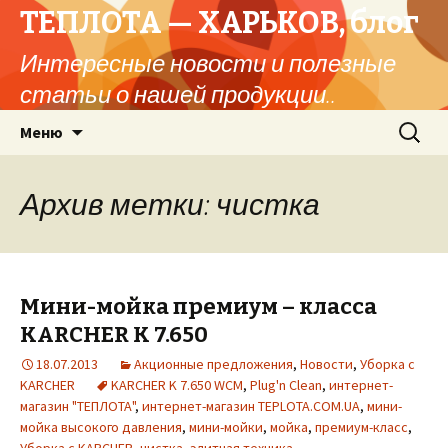
ТЕПЛОТА — ХАРЬКОВ, блог
Интересные новости и полезные
статьи о нашей продукции..
Перейти
Найти:
Меню
к
содержимому
Архив метки: чистка
Мини-мойка премиум – класса
KARCHER K 7.650
18.07.2013
Акционные предложения
,
Новости
,
Уборка с
KARCHER
KARCHER K 7.650 WCM
,
Plug'n Clean
,
интернет-
магазин "ТЕПЛОТА"
,
интернет-магазин TEPLOTA.COM.UA
,
мини-
мойка высокого давления
,
мини-мойки
,
мойка
,
премиум-класс
,