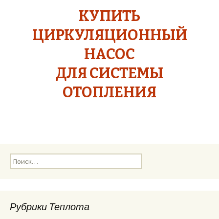
КУПИТЬ
ЦИРКУЛЯЦИОННЫЙ
НАСОС
ДЛЯ СИСТЕМЫ
ОТОПЛЕНИЯ
Н
а
й
т
и
Рубрики Теплота
: