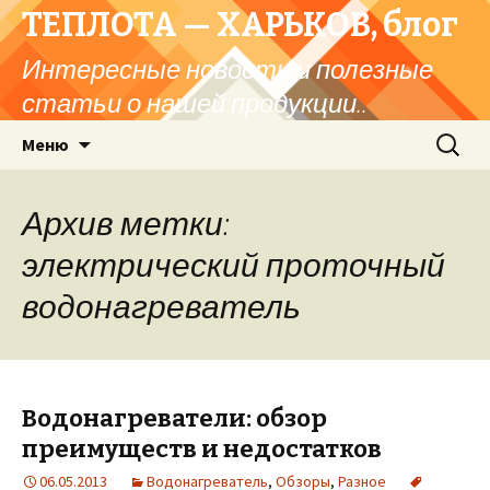
ТЕПЛОТА — ХАРЬКОВ, блог
Интересные новости и полезные
статьи о нашей продукции..
Перейти
Найти:
Меню
к
содержимому
Архив метки:
электрический проточный
водонагреватель
Водонагреватели: обзор
преимуществ и недостатков
06.05.2013
Водонагреватель
,
Обзоры
,
Разное