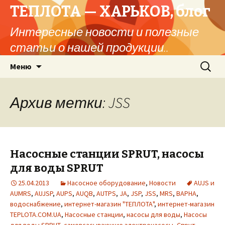
ТЕПЛОТА — ХАРЬКОВ, блог
Интересные новости и полезные
статьи о нашей продукции..
Перейти
Найти:
Меню
к
содержимому
Архив метки: JSS
Насосные станции SPRUT, насосы
для воды SPRUT
25.04.2013
Насосное оборудование
,
Новости
AUJS и
AUMRS
,
AUJSP
,
AUPS
,
AUQB
,
AUTPS
,
JA
,
JSP
,
JSS
,
MRS
,
ВАРНА
,
водоснабжение
,
интернет-магазин "ТЕПЛОТА"
,
интернет-магазин
TEPLOTA.COM.UA
,
Насосные станции
,
насосы для воды
,
Насосы