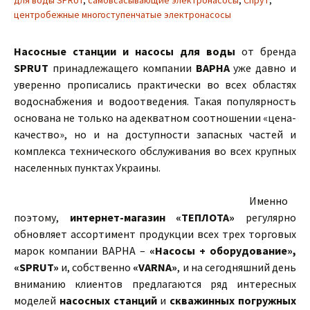
для воды SPRUT
,
самовсасывающие электронасосы
,
Спрут
,
центробежные многоступенчатые электронасосы
Насосные станции и насосы для воды
от бренда
SPRUT
принадлежащего компании
ВАРНА
уже давно и
уверенно прописались практически во всех областях
водоснабжения и водоотведения. Такая популярность
основана не только на адекватном соотношении «цена-
качество», но и на доступности запасных частей и
комплекса технического обслуживания во всех крупных
населенных пунктах Украины.
Именно
поэтому,
интернет-магазин «ТЕПЛОТА»
регулярно
обновляет ассортимент продукции всех трех торговых
марок компании ВАРНА –
«Насосы + оборудование»,
«SPRUT»
и, собственно
«VARNA»
, и на сегодняшний день
вниманию клиентов предлагаются ряд интересных
моделей
насосных станций
и
скважинных погружных