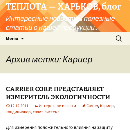
ТЕПЛОТА — ХАРЬКОВ, блог
Интересные новости и полезные
статьи о нашей продукции..
Перейти
Найти:
Меню
к
содержимому
Архив метки: Кариер
CARRIER CORP. ПРЕДСТАВЛЯЕТ
ИЗМЕРИТЕЛЬ ЭКОЛОГИЧНОСТИ
12.12.2011
Интересное из сети
Carrier
,
Кариер
,
кондиционер
,
сплит-система
Для измерения положительного влияния на защиту