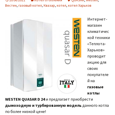
20.06.2012
Котел отопления
QUASAR
,
Westen
,
Вестен
,
газовый котел
,
Квазар
,
котел
,
котел Харьков
Интернет-
магазин
климатичес
кой техники
«Теплота-
Харьков»
проводит
акцию для
своих
покупателе
й на
газовые
котлы
WESTEN QUASAR D 24
и предлагает приобрести
дымоходную и турбированную модель
данного котла
по более низкой цене!