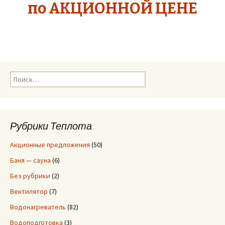
по АКЦИОННОЙ ЦЕНЕ
Н
а
й
т
и
Рубрики Теплота
:
Акционные предложения
(50)
Баня — сауна
(6)
Без рубрики
(2)
Вентилятор
(7)
Водонагреватель
(82)
Водоподготовка
(3)