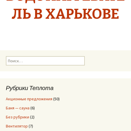
ЛЬ В ХАРЬКОВЕ
Н
а
й
т
и
Рубрики Теплота
:
Акционные предложения
(50)
Баня — сауна
(6)
Без рубрики
(2)
Вентилятор
(7)