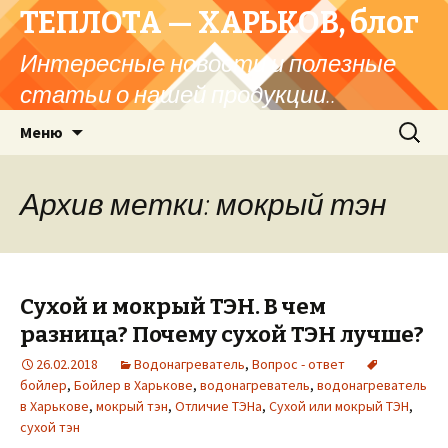
ТЕПЛОТА — ХАРЬКОВ, блог
Интересные новости и полезные
статьи о нашей продукции..
Перейти
Найти:
Меню
к
содержимому
Архив метки: мокрый тэн
Сухой и мокрый ТЭН. В чем
разница? Почему сухой ТЭН лучше?
26.02.2018
Водонагреватель
,
Вопрос - ответ
бойлер
,
Бойлер в Харькове
,
водонагреватель
,
водонагреватель
в Харькове
,
мокрый тэн
,
Отличие ТЭНа
,
Сухой или мокрый ТЭН
,
сухой тэн