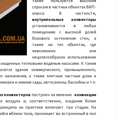
также пользуются высоким
спросом в частных объектах ВИП-
класса. В частности,
внутрипольные конвекторы
устанавливаются в любых
помещениях с высокой долей
бокового остекления стен, а
также на тех объектах, где
невозможно или
нецелесообразно использование
оснащенных тепловыми водяным насосами. К таким
сятся здания коммерческого, промышленного,
о назначения, а также элитные частные дома и
жереи и зимние сады, автосалоны, бассейны и т.п.
ых конвекторов
построен на явлении
конвекции
о воздуха и, соответственно, оседания более
принципа на практике включает три стадии. На
ийся вблизи пола, проникает во встроенный в пол