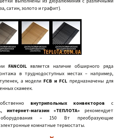
ешетки выполнены из дюралюминия с различными
, сатин, золото и графит).
ции
FANCOIL
является наличие обширного ряда
онтажа в труднодоступных местах – например,
тупенек, а модели
FCB и FCL
предназначены для
енных скамеек.
собственно
внутрипольных конвекторов
с
L
,
интернет-магазин «ТЕПЛОТА»
рекомендует
 оборудования – 150 Вт преобразующие
 и электронные комнатные термостаты.