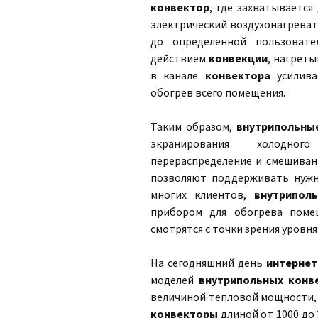
конвектор
, где захватываетс
электрический воздухонагреват
до определенной пользовате
действием
конвекции
, нагреты
в канале
конвектора
усилива
обогрев всего помещения.
Таким образом,
внутрипольны
экранирования холодног
перераспределение и смешиван
позволяют поддерживать нужн
многих клиентов,
внутрипол
прибором для обогрева пом
смотрятся с точки зрения уровня
На сегодняшний день
интернет
моделей
внутрипольных конв
величиной тепловой мощности, 
конвекторы
длиной от 1000 до 