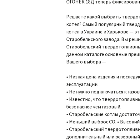
ОГОНЕК 18Д теперь фиксированн
Решаете какой выбрать тверд
котел? Самый популярный твер
котел в Украине и Харькове — э
Старобельского завода. Вы реш
Старобельский твердотопливны
данном каталоге основные пре
Вашего выбора —
• Низкая цена изделия и послед
эксплуатации.
• Не нужно подключаться к газо
• Известно, что твердотопливн
безопаснее чем газовый.
• Старобельские котлы достато
• Меньший выброс СО. • Высокий
• Старобельский твердотопливн
дополнительный или резервный 