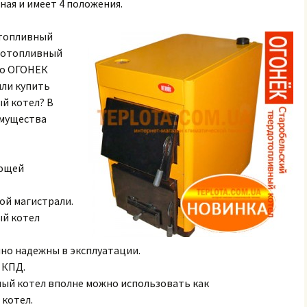
ая и имеет 4 положения.
отопливный
дотопливный
то ОГОНЕК
или купить
й котел? В
имущества
ующей
вой магистрали.
ый котел
чно надежны в эксплуатации.
 КПД.
ый котел вполне можно использовать как
котел.