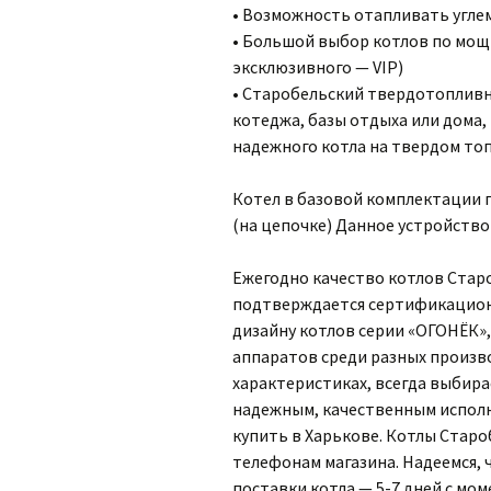
• Возможность отапливать углем,
• Большой выбор котлов по мощн
эксклюзивного — VIP)
• Старобельский твердотопливн
котеджа, базы отдыха или дома,
надежного котла на твердом топл
Котел в базовой комплектации п
(на цепочке) Данное устройство
Ежегодно качество котлов Стар
подтверждается сертификацион
дизайну котлов серии «ОГОНЁК»
аппаратов среди разных произв
характеристиках, всегда выбира
надежным, качественным испол
купить в Харькове. Котлы Старо
телефонам магазина. Надеемся, 
поставки котла — 5-7 дней с мо