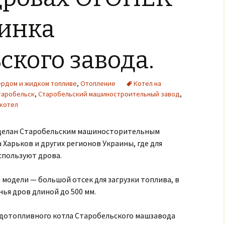
винка
ского завода.
вердом и жидком топливе
,
Отопление
Котел на
таробельск
,
Старобельский машиностроительный завод
,
котел
сделан Старобельским машиносторительным
 Харьков и других регионов Украины, где для
спользуют дрова.
модели — большой отсек для загрузки топлива, в
ья дров длиной до 500 мм.
дотопливного котла Старобельского машзавода