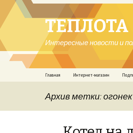
ТЕПЛОТА 
Интересные новости и по
Перейти
Главная
Интернет-магазин
Подп
к
содержимому
Архив метки: огонек
Котел на