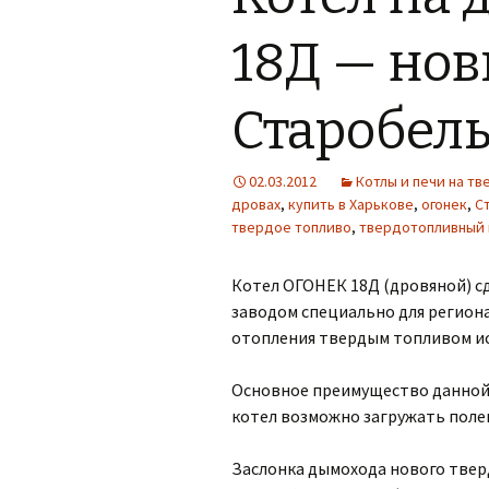
18Д — но
Старобель
02.03.2012
Котлы и печи на т
дровах
,
купить в Харькове
,
огонек
,
С
твердое топливо
,
твердотопливный 
Котел ОГОНЕК 18Д (дровяной) 
заводом специально для региона
отопления твердым топливом и
Основное преимущество данной 
котел возможно загружать полен
Заслонка дымохода нового твер