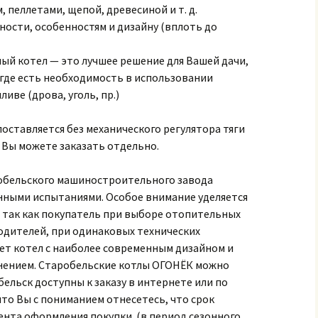
 пеллетами, щепой, древесиной и т. д.
ости, особенностям и дизайну (вплоть до
ый котел — это лучшее решение для Вашей дачи,
 где есть необходимость в использовании
иве (дрова, уголь, пр.)
оставляется без механического регулятора тяги
 Вы можете заказать отдельно.
обельского машиностроительного завода
ными испытаниями. Особое внимание уделяется
, так как покупатель при выборе отопительных
одителей, при одинаковых технических
ет котел с наиболее современным дизайном и
нением. Старобельские котлы ОГОНЁК можно
бельск доступны к заказу в интернете или по
что Вы с пониманием отнесетесь, что срок
мента оформления покупки. (в период сезонного