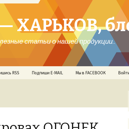
— ХАРЬКОВ, бл
лезные статьи о нашей продукции..
ишись RSS
Подпиши E-MAIL
Мы в FACEBOOK
Войт
 дровах ОГОНЕК