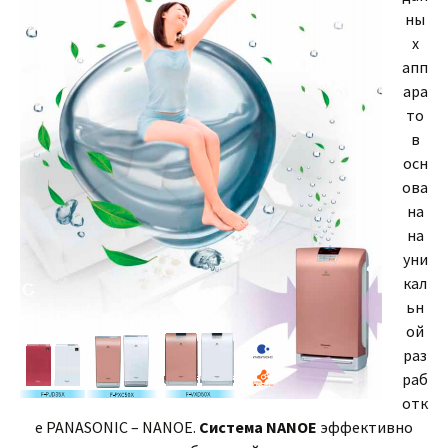
ны
х
апп
ара
то
в
осн
ова
на
на
уни
кал
ьн
ой
раз
раб
отк
е PANASONIC – NANOE.
Система NANOE
эффективно