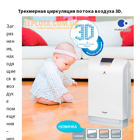
Трехмерная циркуляция потока воздуха 3D.
Заг
ряз
нен
ия,
нах
одя
щие
ся в
воз
дух
е
пом
еще
ния
–
нео