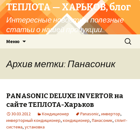
ТЕПЛОТА — ХАРЬКОВ, блог
Интересные новости и полезные
статьи о нашей продукции..
Перейти
Найти:
Меню
к
содержимому
Архив метки: Панасоник
PANASONIC DELUXE INVERTOR на
сайте ТЕПЛОТА-Харьков
30.03.2012
Кондиционер
Panasonic
,
инвертор
,
инверторный кондиционер
,
кондиционер
,
Панасоник
,
сплит-
система
,
установка