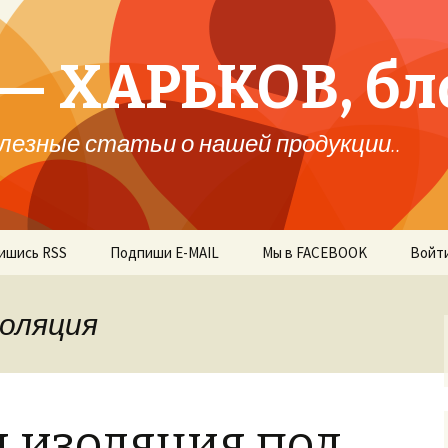
— ХАРЬКОВ, бл
лезные статьи о нашей продукции..
ишись RSS
Подпиши E-MAIL
Мы в FACEBOOK
Войт
золяция
я изоляция под