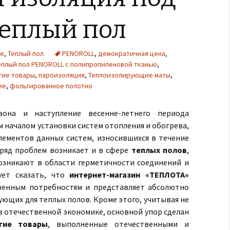
теплый пол
ие
,
Теплый пол
PENOROLL
,
демократичная цена
,
еплый пол PENOROLL с полипропиленовой тканью
,
гие товары
,
пароизоляция
,
Теплоизолирующие маты
,
ие
,
фольгированное полотно
зона и наступление весенне-летнего периода
 началом установки систем отопления и обогрева,
лементов данных систем, износившихся в течение
 ряд проблем возникает и в сфере
теплых полов
,
озникают в области герметичности соединений и
дует сказать, что
интернет-магазин «ТЕПЛОТА»
венным потребностям и представляет абсолютно
ющих для теплых полов. Кроме этого, учитывая не
 отечественной экономике, основной упор сделан
гие товары
, выполненные отечественными и