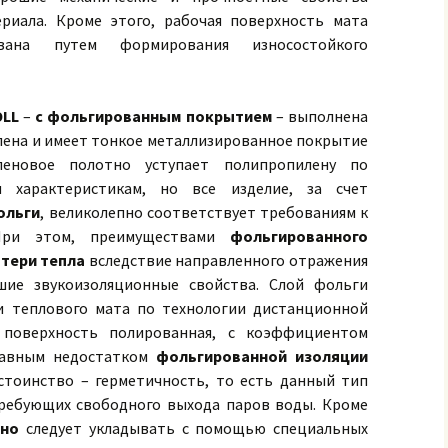
риала. Кроме этого, рабочая поверхность мата
вана путем формирования износостойкого
OLL
–
с фольгированным покрытием
– выполнена
лена и имеет тонкое металлизированное покрытие
леновое полотно уступает полипропилену по
 характеристикам, но все изделие, за счет
ольги
, великолепно соответствует требованиям к
 При этом, преимуществами
фольгированного
тери тепла
вследствие направленного отражения
шие звукоизоляционные свойства. Слой фольги
и теплового мата по технологии дистанционной
я поверхность полированная, с коэффициентом
лавным недостатком
фольгированной изоляции
остоинство – герметичность, то есть данный тип
требующих свободного выхода паров воды. Кроме
тно
следует укладывать с помощью специальных