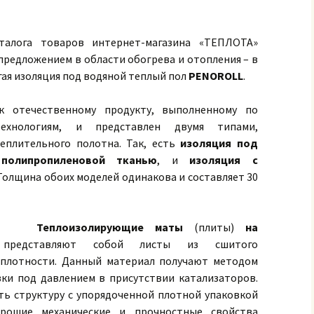
аталога товаров интернет-магазина «ТЕПЛОТА»
редложением в области обогрева и отопления – в
гая изоляция под водяной теплый пол
PENOROLL
.
 отечественному продукту, выполненному по
ехнологиям, и представлен двумя типами,
еплительного полотна. Так, есть
изоляция под
олипропиленовой тканью
, и
изоляция с
 Толщина обоих моделей одинакова и составляет 30
Теплоизолирующие маты
(плиты)
на
редставляют собой листы из сшитого
плотности. Данный материал получают методом
и под давлением в присутствии катализаторов.
ть структуру с упорядоченной плотной упаковкой
орошие механические и прочностные свойства