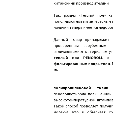
китайскими производителями.
Так, раздел «Теплый пол» к
пополнился новым интересным п
наличии теперь имеется недоро
Данный товар принадлежит к
проверенным зарубежным т
отличающимися материалом ут
теплый пол PENOROLL с п
фольгированным покрытием
.
мм.
полипропиленовой ткани
п
пенополистирола повышенной 
высокотемпературной штамповк
Такой способ позволяет получи
молекул, что и объясняет х