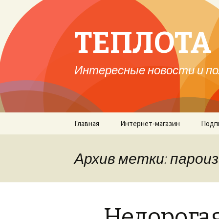
ТЕПЛОТА 
Интересные новости и по
Перейти
Главная
Интернет-магазин
Подп
к
содержимому
Архив метки: парои
Недорога