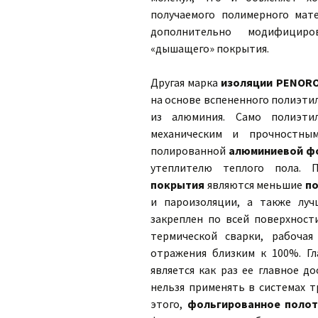
получаемого полимерного мате
дополнительно модифициро
«дышащего» покрытия.
Другая марка
изоляции PENOR
на основе вспененного полиэти
из алюминия. Само полиэти
механическим и прочностным
полированной
алюминиевой ф
утеплителю теплого пола.
покрытия
являются меньшие
по
и пароизоляции, а также луч
закреплен по всей поверхност
термической сварки, рабоча
отражения близким к 100%. Г
является как раз ее главное д
нельзя применять в системах 
этого,
фольгированное поло