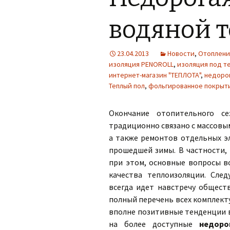
водяной 
23.04.2013
Новости
,
Отоплен
изоляция PENOROLL
,
изоляция под т
интернет-магазин "ТЕПЛОТА"
,
недоро
Теплый пол
,
фольгированное покрыт
Окончание отопительного се
традиционно связано с массовым
а также ремонтов отдельных э
прошедшей зимы. В частности,
при этом, основные вопросы в
качества теплоизоляции. Сле
всегда идет навстречу общест
полный перечень всех комплекту
вполне позитивные тенденции в
на более доступные
недоро