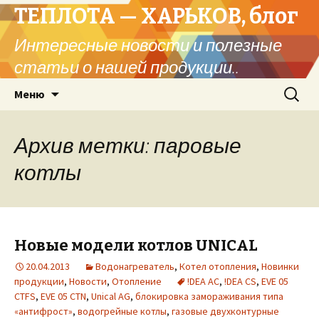
ТЕПЛОТА — ХАРЬКОВ, блог
Интересные новости и полезные
статьи о нашей продукции..
Перейти
Найти:
Меню
к
содержимому
Архив метки: паровые
котлы
Новые модели котлов UNICAL
20.04.2013
Водонагреватель
,
Котел отопления
,
Новинки
продукции
,
Новости
,
Отопление
!DEA AC
,
!DEA CS
,
EVE 05
CTFS
,
EVE 05 CTN
,
Unical AG
,
блокировка замораживания типа
«антифрост»
,
водогрейные котлы
,
газовые двухконтурные