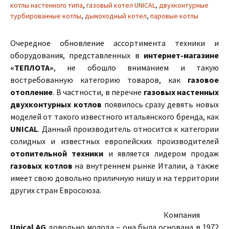
котлы настенного типа
,
газовый котел UNICAL
,
двухконтурные
турбированные котлы
,
дымоходный котел
,
паровые котлы
Очередное обновление ассортимента техники и
оборудования, представленных в
интернет-магазине
«ТЕПЛОТА»
, не обошло вниманием и такую
востребованную категорию товаров, как
газовое
отопление
. В частности, в перечне
газовых настенных
двухконтурных котлов
появилось сразу девять новых
моделей от такого известного итальянского бренда, как
UNICAL
. Данный производитель относится к категории
солидных и известных европейских производителей
отопительной техники
и является лидером продаж
газовых котлов
на внутреннем рынке Италии, а также
имеет свою довольно приличную нишу и на территории
других стран Евросоюза.
Компания
Unical AG
довольно молода – она была основана в 1972