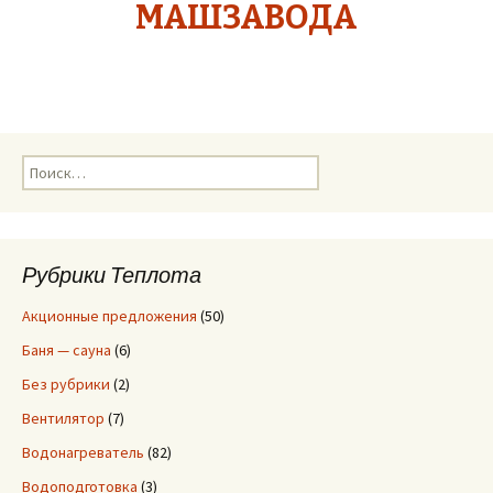
МАШЗАВОДА
Н
а
й
т
и
Рубрики Теплота
:
Акционные предложения
(50)
Баня — сауна
(6)
Без рубрики
(2)
Вентилятор
(7)
Водонагреватель
(82)
Водоподготовка
(3)