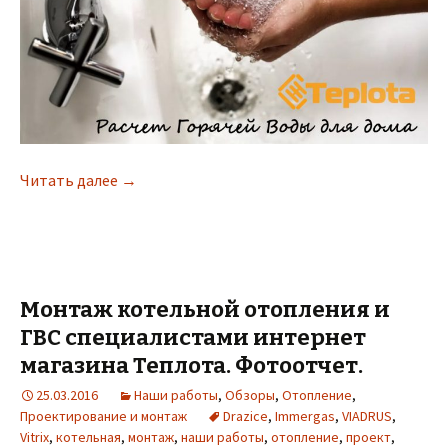
Читать далее
Расчет оборудования для горячего водоснаб
→
Монтаж котельной отопления и
ГВС специалистами интернет
магазина Теплота. Фотоотчет.
25.03.2016
Наши работы
,
Обзоры
,
Отопление
,
Проектирование и монтаж
Drazice
,
Immergas
,
VIADRUS
,
Vitrix
,
котельная
,
монтаж
,
наши работы
,
отопление
,
проект
,