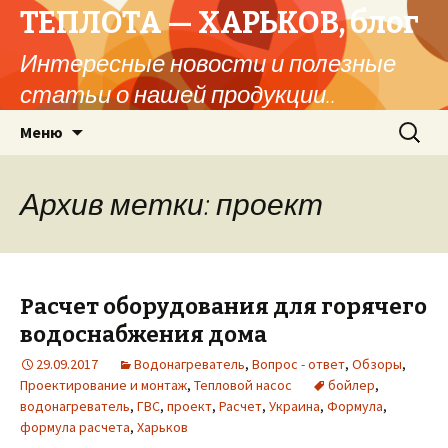
ТЕПЛОТА — ХАРЬКОВ, блог
Интересные новости и полезные
статьи о нашей продукции..
Перейти
Найти:
Меню
к
содержимому
Архив метки: проект
Расчет оборудования для горячего
водоснабжения дома
29.09.2017
Водонагреватель
,
Вопрос - ответ
,
Обзоры
,
Проектирование и монтаж
,
Тепловой насос
бойлер
,
водонагреватель
,
ГВС
,
проект
,
Расчет
,
Украина
,
Формула
,
формула расчета
,
Харьков