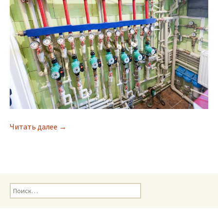
Читать далее
Монтаж котельной отопления и ГВС специали
→
Н
а
й