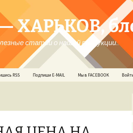
— ХАРЬКОВ, бл
лезные статьи о нашей продукции..
ишись RSS
Подпиши E-MAIL
Мы в FACEBOOK
Войт
АЯ ЦЕНА НА