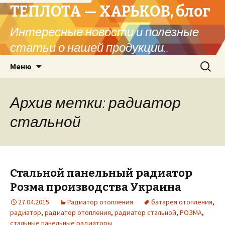
ТЕПЛОТА — ХАРЬКОВ, блог
Интересные новости и полезные
статьи о нашей продукции..
Перейти
Найти:
Меню
к
содержимому
Архив метки: радиатор
стальной
Стальной панельный радиатор
Розма производства Украина
27.04.2015
Радиатор отопления
батарея отопления
,
радиатор
,
радиатор отопления
,
радиатор стальной
,
РОЗМА
,
стальные панельные радиаторы