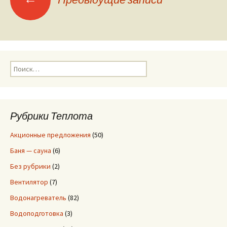
Навигация
по
записям
Н
а
й
т
и
Рубрики Теплота
:
Акционные предложения
(50)
Баня — сауна
(6)
Без рубрики
(2)
Вентилятор
(7)
Водонагреватель
(82)
Водоподготовка
(3)