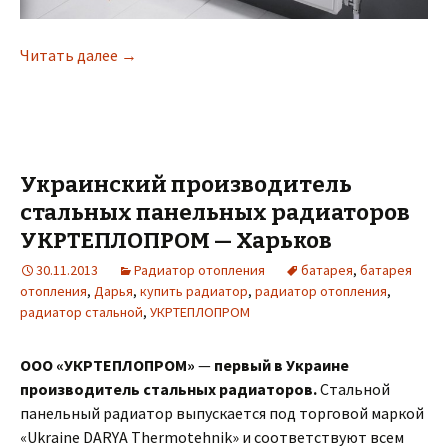
Читать далее
Стальной панельный радиатор Розма произв
→
Украинский производитель
стальных панельных радиаторов
УКРТЕПЛОПРОМ — Харьков
30.11.2013
Радиатор отопления
батарея
,
батарея
отопления
,
Дарья
,
купить радиатор
,
радиатор отопления
,
радиатор стальной
,
УКРТЕПЛОПРОМ
ООО «УКРТЕПЛОПРОМ»
—
первый в Украине
производитель стальных радиаторов.
Стальной
панельный радиатор выпускается под торговой маркой
«Ukraine DARYA Thermotehnik» и соответствуют всем