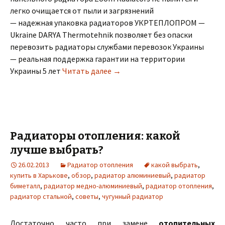
легко очищается от пыли и загрязнений
— надежная упаковка радиаторов УКРТЕПЛОПРОМ —
Ukraine DARYA Thermotehnik позволяет без опаски
перевозить радиаторы службами перевозок Украины
— реальная поддержка гарантии на территории
Украины 5 лет
Читать далее
Украинский производитель с
→
Радиаторы отопления: какой
лучше выбрать?
26.02.2013
Радиатор отопления
какой выбрать
,
купить в Харькове
,
обзор
,
радиатор алюминиевый
,
радиатор
биметалл
,
радиатор медно-алюминиевый
,
радиатор отопления
,
радиатор стальной
,
советы
,
чугунный радиатор
Достаточно часто при замене
отопительных