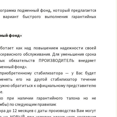
ограмма подменный фонд, который предлагается
к вариант быстрого выполнения гарантийных
нный фонд»
отает как над повышением надежности своей
 сервисного обслуживания. Для уменьшения срока
ных обязательств ПРОИЗВОДИТЕЛЬ внедряет
менный фонд».
риобретенному стабилизатора — у Вас будет
менять его на другой стабилизатор течение
 нужно обратиться к официальному представителю
е.
ько при наличии гарантийного талона но не
мбы) по следующим правилам:
ора до 12 месяцев с даты производства Вам могут
р на НОВЫЙ при условии идеального состояния