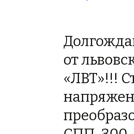
Долгожда
от львов
«ЛВТ»!!! 
напряжен
преобраз