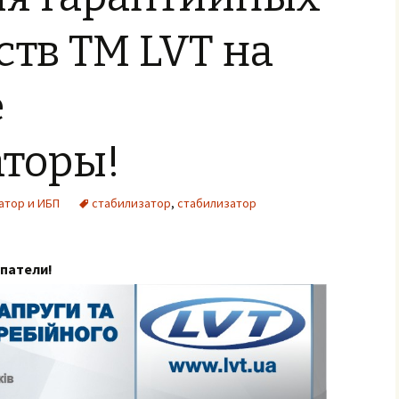
ств ТМ LVT на
е
аторы!
атор и ИБП
стабилизатор
,
стабилизатор
патели!