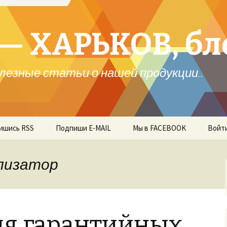
— ХАРЬКОВ, бл
лезные статьи о нашей продукции..
ишись RSS
Подпиши E-MAIL
Мы в FACEBOOK
Войт
лизатор
я гарантийных