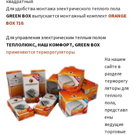
квадратный.
Для удобства монтажа электрического теплого пола
GREEN BOX
выпускается монтажный комплект
ORANGE
BOX 710
.
Для управления электрическим теплым полом
ТЕПЛОЛЮКС, НАШ КОМФОРТ, GREEN BOX
применяются терморегуляторы.
На нашем
сайте в
разделе
терморегу
ляторы для
теплого
пола,
представл
ены
ведущие
торговые