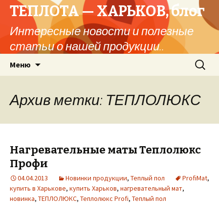
ТЕПЛОТА — ХАРЬКОВ, блог
Интересные новости и полезные
статьи о нашей продукции..
Перейти
Найти:
Меню
к
содержимому
Архив метки: ТЕПЛОЛЮКС
Нагревательные маты Теплолюкс
Профи
04.04.2013
Новинки продукции
,
Теплый пол
ProfiMat
,
купить в Харькове
,
купить Харьков
,
нагревательный мат
,
новинка
,
ТЕПЛОЛЮКС
,
Теплолюкс Profi
,
Теплый пол