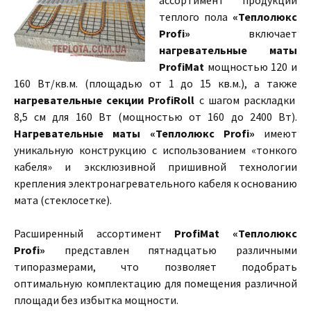
ассортимент продукции
теплого пола
«Теплолюкс
Profi»
включает
нагревательные маты
ProfiMat
мощностью 120 и
160 Вт/кв.м. (площадью от 1 до 15 кв.м.), а также
нагревательные секции ProfiRoll
с шагом раскладки
8,5 см для 160 Вт (мощностью от 160 до 2400 Вт).
Нагревательные маты «Теплолюкс Profi»
имеют
уникальную конструкцию с использованием «тонкого
кабеля» и эксклюзивной пришивной технологии
крепления электронагревательного кабеля к основанию
мата (стеклосетке).
Расширенный ассортимент
ProfiMat «Теплолюкс
Profi»
представлен пятнадцатью различными
типоразмерами, что позволяет подобрать
оптимальную комплектацию для помещения различной
площади без избытка мощности.