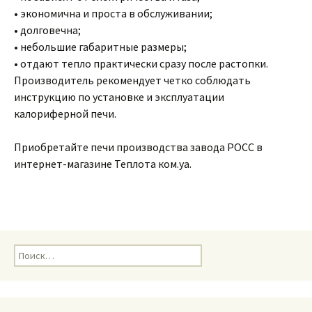
• экономична и проста в обслуживании;
• долговечна;
• небольшие габаритные размеры;
• отдают тепло практически сразу после растопки.
Производитель рекомендует четко соблюдать
инструкцию по установке и эксплуатации
калориферной печи.
Приобретайте печи производства завода РОСС в
интернет-магазине Теплота ком.уа.
Н
а
й
т
и