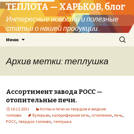
ТЕПЛОТА — ХАРЬКОВ, блог
Интересные новости и полезные
статьи о нашей продукции..
Перейти
Найти:
Меню
к
содержимому
Архив метки: теплушка
Ассортимент завода РОСС —
отопительные печи.
16.12.2011
Котлы и печи на твердом и жидком
топливе
булерьян
,
калориферная печь
,
отопление
,
печь
,
РОСС
,
твердое топливо
,
теплушка