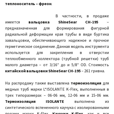
теплоноситель – фреон
.
В частности, в продаже
имеется
вальцовка ShineSear CH-195
–
предназначенная для формирования фигурной
радиальной деформации края трубы в виде буртика
завальцовки, обеспечивающего надежное и прочное
герметическое соединение. Данная модель инструмента
используется для закрепления в отверстии
теплообменного коллектора (трубной решетки) труб
малого диаметра – от 3/16″ до и 5/8″ OD. Стоимость
китайской вальцовки ShineSear CH-195
– 261 гривна.
На распродажу также выставлена
термоизоляция
для
медных труб марки L*ISOLANTE K-Flex, выполненныя в
трех типоразмерах – 06-06 мм, 12-06 мм и 15-06 мм.
Термоизоляция ISOLANTE
выполнена из
синтетического вспененного каучука с изолированными
порами марки K-Flex.
Каучуки K-Flex
, как и все