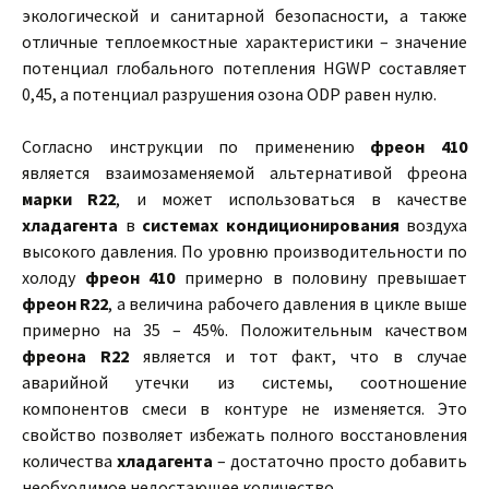
экологической и санитарной безопасности, а также
отличные теплоемкостные характеристики – значение
потенциал глобального потепления HGWP составляет
0,45, а потенциал разрушения озона ODP равен нулю.
Согласно инструкции по применению
фреон 410
является взаимозаменяемой альтернативой фреона
марки R22
, и может использоваться в качестве
хладагента
в
системах кондиционирования
воздуха
высокого давления. По уровню производительности по
холоду
фреон 410
примерно в половину превышает
фреон R22
, а величина рабочего давления в цикле выше
примерно на 35 – 45%. Положительным качеством
фреона R22
является и тот факт, что в случае
аварийной утечки из системы, соотношение
компонентов смеси в контуре не изменяется. Это
свойство позволяет избежать полного восстановления
количества
хладагента
– достаточно просто добавить
необходимое недостающее количество.