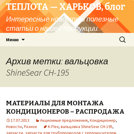
ТЕПЛОТА — ХАРЬКОВ, блог
Интересные новости и полезные
статьи о нашей продукции..
Перейти
Найти:
Меню
к
содержимому
Архив метки: вальцовка
ShineSear CH-195
МАТЕРИАЛЫ ДЛЯ МОНТАЖА
КОНДИЦИОНЕРОВ – РАСПРОДАЖА
17.07.2013
Акционные предложения
,
Кондиционер
,
Новости
,
Разное
K-Flex
,
вальцовка ShineSear CH-195
,
запчасти
,
запчасти для трубопроводов с теплоносителем
,