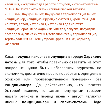
изоляция
,
инструмент для работы с трубой
,
интернет-магазин
"ТЕПЛОТА"
,
Интернет-магазин климатической техники
«ТЕПЛОТА»
,
Каучуки K-Flex
,
Каучуковая термоизоляция K-Flex
,
кондиционер
,
кондиционирующие системы
,
кронштейн для
монтажа
,
летом
,
материалы
,
материалы для монтажа
кондиционеров
,
переходник манометра
,
покупка
,
популярна
,
распродажа
,
сплит-системы
,
теплоноситель
,
термоизоляция
,
Термоизоляция ISOLANTE
,
фреон
,
фреон R 410A
,
Харьков
,
хладагент
Какая
покупка
наиболее
популярна
в городе
Харькове
летом
? Для того, чтобы правильно ответить на этот
вопрос не нужно быть нобелевским лауреатом по
экономике, достаточно просто поработать один день в
офисном или производственном помещении без
кондиционера
! Да, действительно, что касается
бытовой техники, то самым популярным товаром
нашего региона в период июнь – август являются
именно
кондиционеры
и
сплит-системы
. Надо