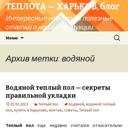
ТЕПЛОТА — ХАРЬКОВ, блог
Интересные новости и полезные
статьи о нашей продукции..
Перейти
Найти:
Меню
к
содержимому
Архив метки: водяной
Водяной теплый пол — секреты
правильной укладки
21.02.2013
Теплый пол
водяной
,
водяной теплый
пол
,
купить в Харькове
,
монтаж
,
советы
,
Теплый пол
Теплый пол
еще недавно считался относительно