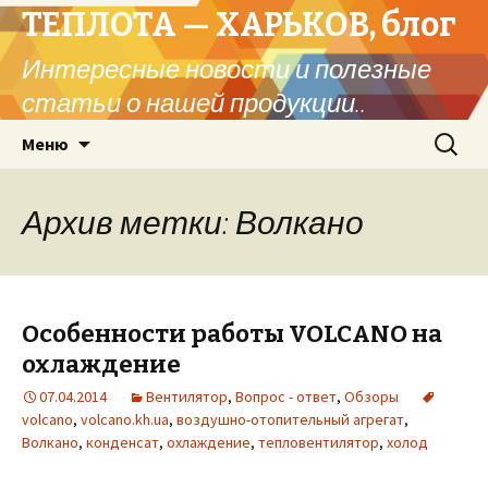
ТЕПЛОТА — ХАРЬКОВ, блог
Интересные новости и полезные
статьи о нашей продукции..
Перейти
Найти:
Меню
к
содержимому
Архив метки: Волкано
Особенности работы VOLCANO на
охлаждение
07.04.2014
Вентилятор
,
Вопрос - ответ
,
Обзоры
volcano
,
volcano.kh.ua
,
воздушно-отопительный агрегат
,
Волкано
,
конденсат
,
охлаждение
,
тепловентилятор
,
холод