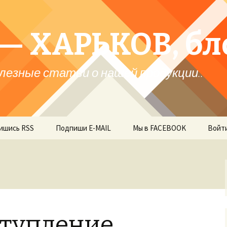
— ХАРЬКОВ, бл
лезные статьи о нашей продукции..
ишись RSS
Подпиши E-MAIL
Мы в FACEBOOK
Войт
ступление