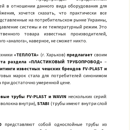
ей в отношении данного вида оборудования для
жения, хочется сказать, что практически все
едставленные на потребительском рынке Украины,
авление системы и ее температурный режим. Это
ственного товара известных производителей,
го «аналога», наверное, не сможет никто.
ехники
«ТЕПЛОТА»
(г. Харьков)
предлагает
своим
ента раздела «ПЛАСТИКОВЫЙ ТРУБОПРОВОД»
–
итинги известных чешских брендов FV-PLAST и
говых марок стала для потребителей синонимом
а при достаточно умеренной цене.
вые трубы FV-PLAST и WAVIN
нескольких серий:
волокна внутри),
STABI
(трубы имеют внутри слой
0
представляют собой однослойные трубы из