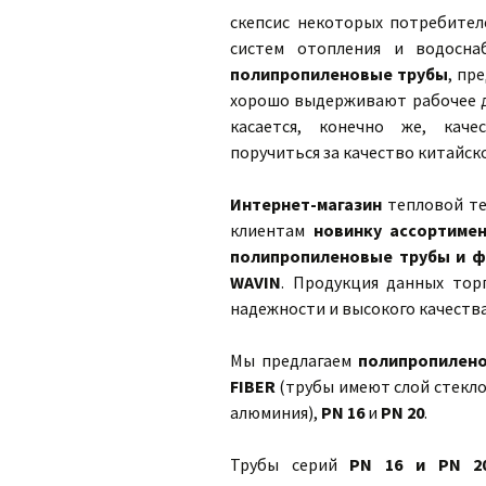
скепсис некоторых потребител
систем отопления и водоснаб
полипропиленовые трубы
, пр
хорошо выдерживают рабочее д
касается, конечно же, каче
поручиться за качество китайско
Интернет-магазин
тепловой т
клиентам
новинку ассортим
полипропиленовые трубы и ф
WAVIN
. Продукция данных тор
надежности и высокого качеств
Мы предлагаем
полипропилено
FIBER
(трубы имеют слой стекло
алюминия),
PN 16
и
PN 20
.
Трубы серий
PN 16 и PN 2