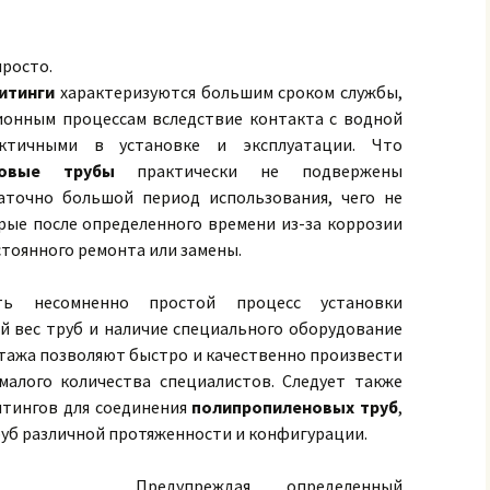
росто.
итинги
характеризуются большим сроком службы,
онным процессам вследствие контакта с водной
актичными в установке и эксплуатации. Что
новые трубы
практически не подвержены
аточно большой период использования, чего не
рые после определенного времени из-за коррозии
стоянного ремонта или замены.
ь несомненно простой процесс установки
ый вес труб и наличие специального оборудование
тажа позволяют быстро и качественно произвести
малого количества специалистов. Следует также
итингов для соединения
полипропиленовых труб
,
уб различной протяженности и конфигурации.
Предупреждая определенный