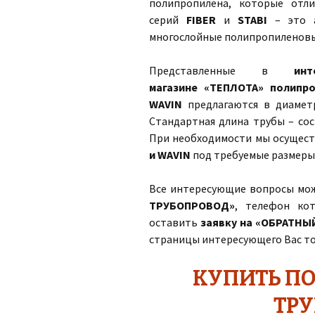
полипропилена, которые отл
серий
FIBER
и
STABI
– это а
многослойные полипропиленовы
Представленные в
инт
магазине «ТЕПЛОТА»
полипр
WAVIN
предлагаются в диаметр
Стандартная длина трубы – сос
При необходимости мы осущест
и WAVIN
под требуемые размеры
Все интересующие вопросы мо
ТРУБОПРОВОД»
, телефон ко
оставить
заявку на «ОБРАТНЫ
страницы интересующего Вас то
КУПИТЬ П
ТРУ