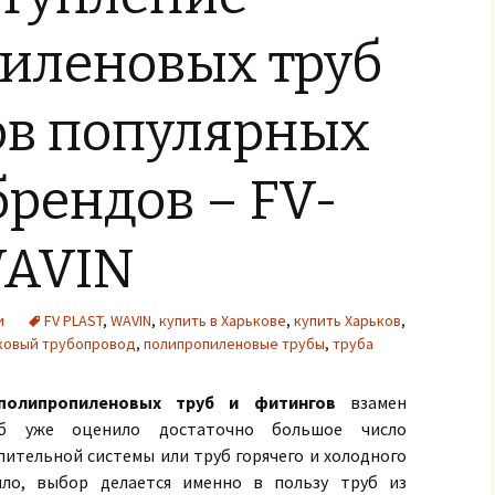
иленовых труб
ов популярных
рендов – FV-
WAVIN
и
FV PLAST
,
WAVIN
,
купить в Харькове
,
купить Харьков
,
ковый трубопровод
,
полипропиленовые трубы
,
труба
полипропиленовых труб и фитингов
взамен
уб уже оценило достаточно большое число
пительной системы или труб горячего и холодного
ило, выбор делается именно в пользу труб из