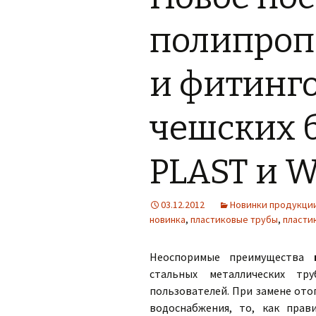
полипроп
и фитинг
чешских б
PLAST и 
03.12.2012
Новинки продукци
новинка
,
пластиковые трубы
,
пласти
Неоспоримые преимущества
стальных металлических тр
пользователей. При замене ото
водоснабжения, то, как прав