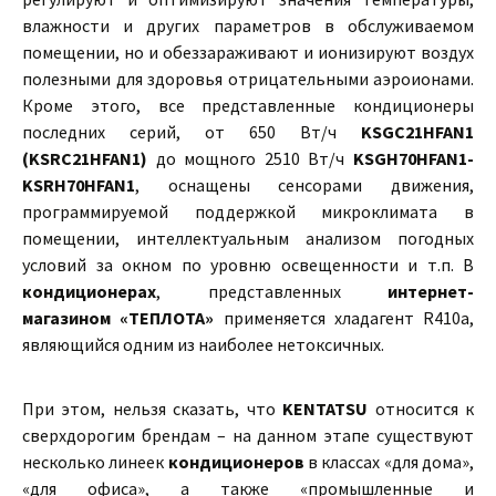
влажности и других параметров в обслуживаемом
помещении, но и обеззараживают и ионизируют воздух
полезными для здоровья отрицательными аэроионами.
Кроме этого, все представленные кондиционеры
последних серий, от 650 Вт/ч
KSGС21HFAN1
(KSRС21HFAN1)
до мощного 2510 Вт/ч
KSGH70HFAN1-
KSRH70HFAN1
, оснащены сенсорами движения,
программируемой поддержкой микроклимата в
помещении, интеллектуальным анализом погодных
условий за окном по уровню освещенности и т.п. В
кондиционерах
, представленных
интернет-
магазином «ТЕПЛОТА»
применяется хладагент R410a,
являющийся одним из наиболее нетоксичных.
При этом, нельзя сказать, что
KENTATSU
относится к
сверхдорогим брендам – на данном этапе существуют
несколько линеек
кондиционеров
в классах «для дома»,
«для офиса», а также «промышленные и