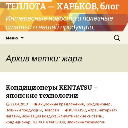
ТЕПЛОТА — ХАРЬКОВ, блог
Интересные новости и полезные
статьи о нашей продукции..
Перейти
Найти:
Меню
к
содержимому
Архив метки: жара
Кондиционеры KENTATSU –
японские технологии
12.04.2013
Акционные предложения
,
Кондиционер
,
Новинки продукции
,
Новости
KENTATSU
,
жара
,
интернет-
магазин
,
ионизация воздуха
,
климатические системы
,
кондиционер
,
ТЕПЛОТА ХАРЬКОВ
,
японские технологии