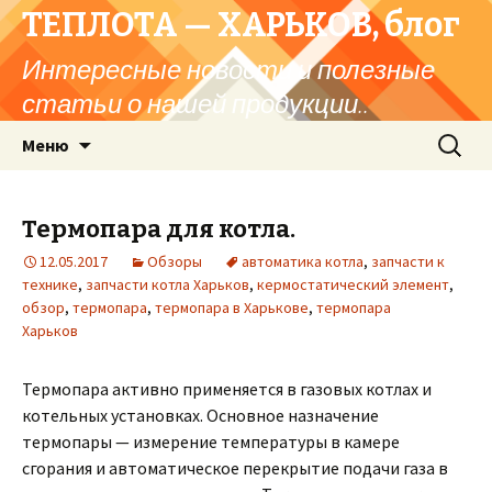
ТЕПЛОТА — ХАРЬКОВ, блог
Интересные новости и полезные
статьи о нашей продукции..
Перейти
Найти:
Меню
к
содержимому
Термопара для котла.
12.05.2017
Обзоры
автоматика котла
,
запчасти к
технике
,
запчасти котла Харьков
,
кермостатический элемент
,
обзор
,
термопара
,
термопара в Харькове
,
термопара
Харьков
Термопара активно применяется в газовых котлах и
котельных установках. Основное назначение
термопары — измерение температуры в камере
сгорания и автоматическое перекрытие подачи газа в