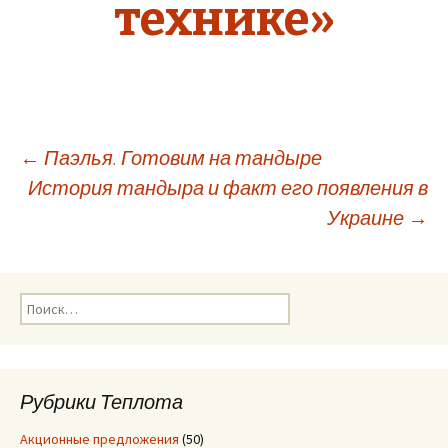
технике»
←
Паэлья. Готовим на тандыре
История тандыра и факт его появления в
Навигация
Украине
→
по
Н
записям
а
й
т
и
Рубрики Теплота
:
Акционные предложения
(50)