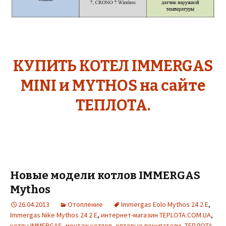
КУПИТЬ КОТЕЛ IMMERGAS
MINI и MYTHOS на сайте
ТЕПЛОТА.
Новые модели котлов IMMERGAS
Mythos
26.04.2013
Отопление
Immergas Eolo Mythos 24 2 E
,
Immergas Nike Mythos 24 2 E
,
интернет-магазин TEPLOTA.COM.UA
,
котлы IMMERGAS
,
монтаж котлов
,
оптовые покупатели
,
ТЕПЛОТА