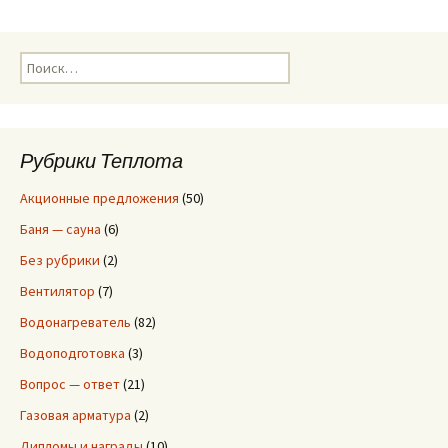
Н
а
й
т
и
Рубрики Теплота
:
Акционные предложения
(50)
Баня — сауна
(6)
Без рубрики
(2)
Вентилятор
(7)
Водонагреватель
(82)
Водоподготовка
(3)
Вопрос — ответ
(21)
Газовая арматура
(2)
Дипломы и награды
(10)