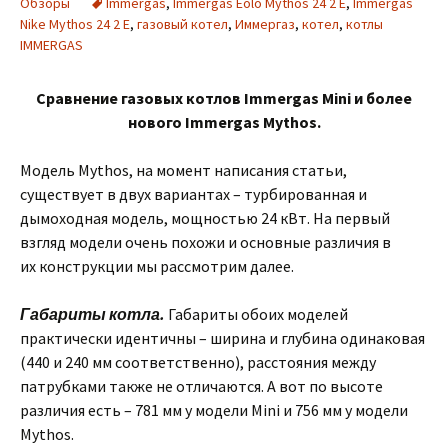
Обзоры
Immergas
,
Immergas Eolo Mythos 24 2 E
,
Immergas
Nike Mythos 24 2 E
,
газовый котел
,
Иммергаз
,
котел
,
котлы
IMMERGAS
Сравнение газовых котлов Immergas Mini и более
нового Immergas Mythos.
Модель Mythos, на момент написания статьи,
существует в двух вариантах – турбированная и
дымоходная модель, мощностью 24 кВт. На первый
взгляд модели очень похожи и основные различия в
их конструкции мы рассмотрим далее.
Габариты котла.
Габариты обоих моделей
практически идентичны – ширина и глубина одинаковая
(440 и 240 мм соответственно), расстояния между
патрубками также не отличаются. А вот по высоте
различия есть – 781 мм у модели Mini и 756 мм у модели
Mythos.