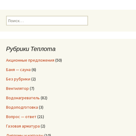
Н
а
й
т
и
Рубрики Теплота
:
Акционные предложения
(50)
Баня — сауна
(6)
Без рубрики
(2)
Вентилятор
(7)
Водонагреватель
(82)
Водоподготовка
(3)
Вопрос — ответ
(21)
Газовая арматура
(2)
Дипломы и награды
(10)