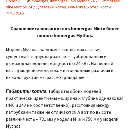
Обзоры
Immergas
,
Immergas Eolo Mythos 24 2 E
,
Immergas
Nike Mythos 24 2 E
,
газовый котел
,
Иммергаз
,
котел
,
котлы
IMMERGAS
Сравнение газовых котлов Immergas Mini и более
нового Immergas Mythos.
Модель Mythos, на момент написания статьи,
существует в двух вариантах – турбированная и
дымоходная модель, мощностью 24 кВт. На первый
взгляд модели очень похожи и основные различия в
их конструкции мы рассмотрим далее.
Габариты котла.
Габариты обоих моделей
практически идентичны – ширина и глубина одинаковая
(440 и 240 мм соответственно), расстояния между
патрубками также не отличаются. А вот по высоте
различия есть – 781 мм у модели Mini и 756 мм у модели
Mythos.