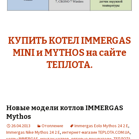
КУПИТЬ КОТЕЛ IMMERGAS
MINI и MYTHOS на сайте
ТЕПЛОТА.
Новые модели котлов IMMERGAS
Mythos
26.04.2013
Отопление
Immergas Eolo Mythos 24 2 E
,
Immergas Nike Mythos 24 2 E
,
интернет-магазин TEPLOTA.COM.UA
,
котлы IMMERGAS
,
монтаж котлов
,
оптовые покупатели
,
ТЕПЛОТА