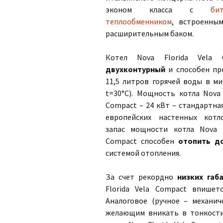
эконом класса с
би
теплообменником
, встроенны
расширительным баком.
Котел Nova Florida Vela 
двухконтурный
и способен пр
11,5 литров горячей воды в ми
t=30°C). Мощность котла Nova 
Compact – 24 кВт – стандартна
европейских настенных котл
запас мощности котла Nova F
Compact способен
отопить до
системой отопления.
За счет рекордно
низких габ
Florida Vela Compact впишет
Аналоговое (ручное – механич
желающим вникать в тонкости