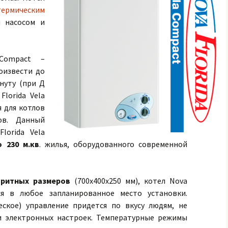
термическим
м насосом и
Compact –
оизвести до
нуту (при Д
Florida Vela
я для котлов
ов. Данный
lorida Vela
 230 м.кв
. жилья, оборудованного современной
аритных размеров
(700х400х250 мм), котел Nova
ся в любое запланированное место установки.
еское) управление придется по вкусу людям, не
 электронных настроек. Температурные режимы