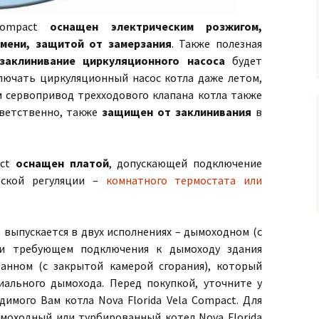
 Compact
оснащен электрическим розжигом,
мени, защитой от замерзания
. Также полезная
аклинивание циркуляционного насоса
будет
ключать циркуляционный насос котла даже летом,
м сервопривод трехходового клапана котла также
тветственно, также
защищен от заклинивания
в
act
оснащен платой
, допускающей подключение
еской регуляции –
комнатного термостата или
t выпускается в двух исполнениях – дымоходном (с
 и требующем подключения к дымоходу здания
анном (с закрытой камерой сгорания), который
иального дымохода. Перед покупкой, уточните у
имого Вам котла Nova Florida Vela Compact. Для
моходный или турбированный котел Nova Florida