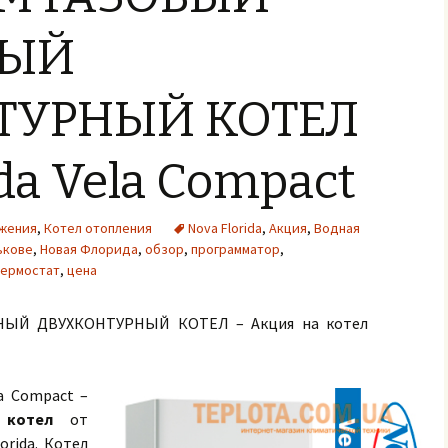
НЫЙ
ТУРНЫЙ КОТЕЛ
ida Vela Compact
жения
,
Котел отопления
Nova Florida
,
Акция
,
Водная
ькове
,
Новая Флорида
,
обзор
,
программатор
,
термостат
,
цена
ЫЙ ДВУХКОНТУРНЫЙ КОТЕЛ – Акция на котел
la Compact –
 котел
от
orida. Котел