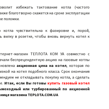
волит избежать тактование котла (частого
акже благотворно скажется на сроке эксплуатации
е поломки.
о котла чувствительна к фазировке и, порой,
ь вилку в розетке, чтобы вновь вернуть котел к
нтернет-магазин ТЕПЛОТА КОМ УА совместно с
чали беспрецендентную акцию на газовые котлы
тановлена
акционная цена на котел
, которая по
изкой на котел подобного класса. Срок окончания
мендуем не откладывать покупку котла, а сделать
е.
Итак, если Вы готовы
купить газовый котел
ымоходный или турбированный по акционной
анице магазина TEPLOTA.COM.UA