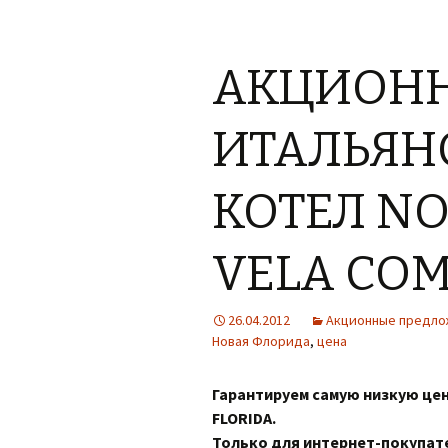
АКЦИОНН
ИТАЛЬЯН
КОТЕЛ NO
VELA CO
26.04.2012
Акционные предло
Новая Флорида
,
цена
Гарантируем самую низкую це
FLORIDA.
Только для интернет-покупат