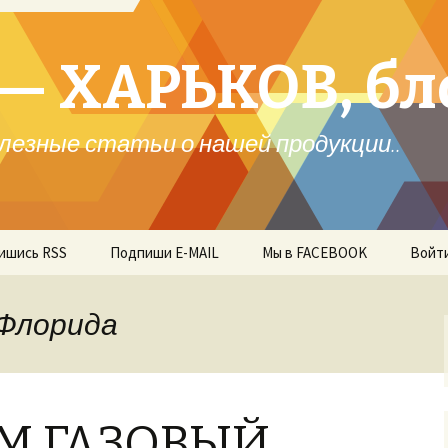
— ХАРЬКОВ, бл
лезные статьи о нашей продукции..
ишись RSS
Подпиши E-MAIL
Мы в FACEBOOK
Войт
 Флорида
М ГАЗОВЫЙ