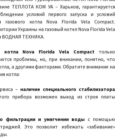
азине ТЕПЛОТА КОМ УА – Харьков, гарантируется
облюдении условий первого запуска и условий
я газового котла Nova Florida Vela Compact.
ории Украины на газовый котел Nova Florida Vela
я ВОДНАЯ ТЕХНИКА.
 котла Nova Florida Vela Compact
только
аются проблемы, но, при вникании, понятно, что
отла, а другими факторами. Обратите внимание на
я котла:
ервиса –
наличие специального стабилизатора
того прибора возможен выход из строя платы
 о фильтрации и умягчении воды
с помощью
триджей. Это позволит избежать «забивание»
оды.