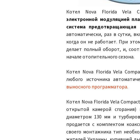
Котел Nova Florida Vela
электронной модуляцией пла
система предотвращающая з
автоматически, раз в сутки, в
когда он не работает. При это
делает полный оборот, и, соо
начале отопительного сезона.
Котел Nova Florida Vela Comp
любого источника автоматич
выносного программатора.
Котел Nova Florida Vela Compac
открытой камерой сгорания)
диаметром 130 мм и турбиров
продается с комплектом коакс
своего монтажника тип необход
жителей Украины, купившей ды