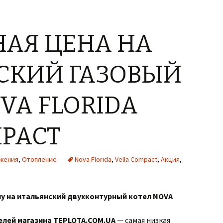
АЯ ЦЕНА НА
СКИЙ ГАЗОВЫЙ
VA FLORIDA
MPACT
жения
,
Отопление
Nova Florida
,
Vella Compact
,
Акция
,
ну на итальянский двухконтурный котел NOVA
елей магазина TEPLOTA.COM.UA
— cамая низкая