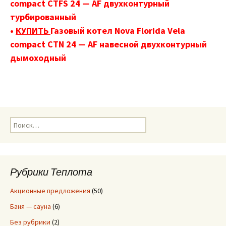
compact CTFS 24 — AF двухконтурный
турбированный
•
КУПИТЬ
Газовый котел Nova Florida Vela
compact CTN 24 — AF навесной двухконтурный
дымоходный
Н
а
й
т
и
Рубрики Теплота
:
Акционные предложения
(50)
Баня — сауна
(6)
Без рубрики
(2)