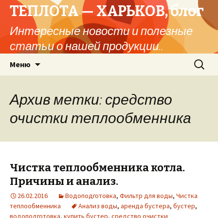
ТЕПЛОТА — ХАРЬКОВ, блог
Интересные новости и полезные
статьи о нашей продукции..
Перейти
Найти:
Меню
к
содержимому
Архив метки: средство
очистки теплообменника
Чистка теплообменника котла.
Причины и анализ.
26.02.2016
Водоподготовка
,
Фильтр для воды
,
Чистка
теплообменника
Анализ воды
,
аренда бустера
,
бустер
,
водоподготовка
,
купить бустер
,
средство очистки