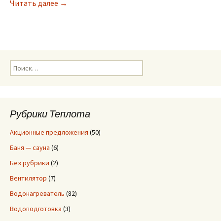
Читать далее
Чистка теплообменника котла. Причины и ан
→
Н
а
й
т
и
Рубрики Теплота
:
Акционные предложения
(50)
Баня — сауна
(6)
Без рубрики
(2)
Вентилятор
(7)
Водонагреватель
(82)
Водоподготовка
(3)