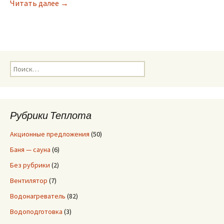
Читать далее
Чистка теплообменника котла. Причины и ан
→
Н
а
й
т
и
Рубрики Теплота
:
Акционные предложения
(50)
Баня — сауна
(6)
Без рубрики
(2)
Вентилятор
(7)
Водонагреватель
(82)
Водоподготовка
(3)