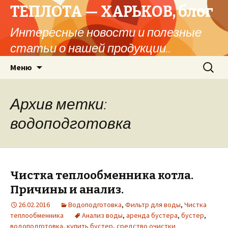
ТЕПЛОТА — ХАРЬКОВ, блог
Интересные новости и полезные
статьи о нашей продукции..
Перейти
Найти:
Меню
к
содержимому
Архив метки:
водоподготовка
Чистка теплообменника котла.
Причины и анализ.
26.02.2016
Водоподготовка
,
Фильтр для воды
,
Чистка
теплообменника
Анализ воды
,
аренда бустера
,
бустер
,
водоподготовка
,
купить бустер
,
средство очистки